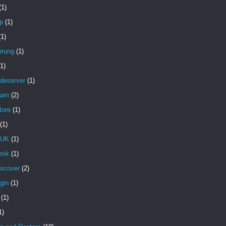
(1)
p
(1)
(1)
erung
(1)
(1)
deserver
(1)
pam
(2)
tore
(1)
(1)
 UK
(1)
esk
(1)
iscover
(2)
gin
(1)
(1)
1)