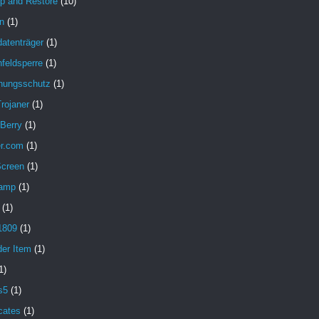
p and Restore
(10)
n
(1)
atenträger
(1)
feldsperre
(1)
hungsschutz
(1)
rojaner
(1)
 Berry
(1)
er.com
(1)
Screen
(1)
amp
(1)
(1)
1809
(1)
der Item
(1)
1)
s5
(1)
icates
(1)