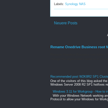
Labels:
Synology NAS
Neuere Posts
Rename Onedrive Business root f
Rename Onedrive Business root folder He
change the organization name to a shorte
Recommended post W2K8R2 SP1 Clusteri
One of the visitors of this blog asked th
Windows Server 2008 R2 SP1 hotfixes rel
Windows 3.11 for Workgroup - How to in
With your Windows Network working and
Protocol to allow your Windows for Workg