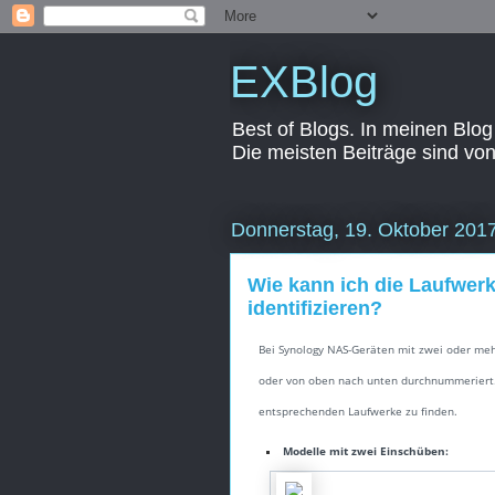
EXBlog
Best of Blogs. In meinen Blog
Die meisten Beiträge sind vo
Donnerstag, 19. Oktober 201
Wie kann ich die Laufwe
identifizieren?
Bei Synology NAS-Geräten mit zwei oder meh
oder von oben nach unten durchnummeriert. 
entsprechenden Laufwerke zu finden.
Modelle mit zwei Einschüben: