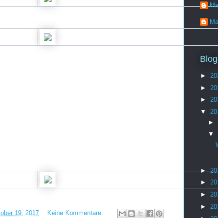
Ma
Ma
Blog
►
20
►
20
►
20
▼
20
►
▼
►
20
►
20
►
20
►
20
ober 19, 2017
Keine Kommentare: