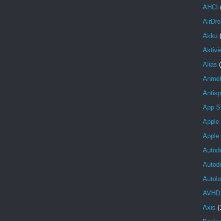
AHCI
AirDro
Akku
Aktivi
Alias
Anmel
Antis
App S
Apple
Apple
Autod
Autod
Autolo
AVHD
Axis
(