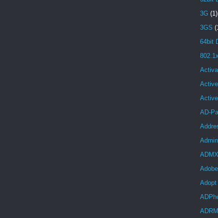
3G
(1)
3GS
(
64bit 
802.1
Activa
Active
Activ
AD-Pa
Addre
Admini
ADM
Adobe
Adopt
ADPh
ADR