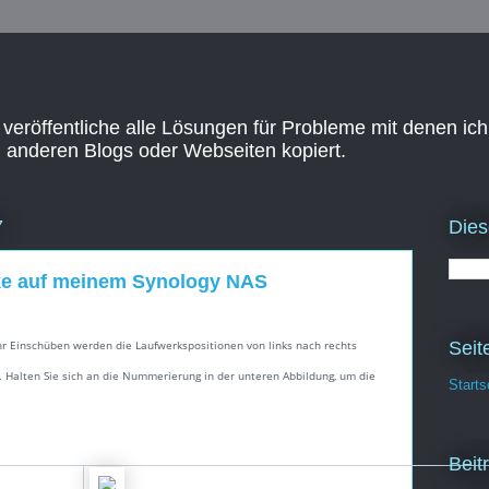
 veröffentliche alle Lösungen für Probleme mit denen ich
n anderen Blogs oder Webseiten kopiert.
Dies
7
rke auf meinem Synology NAS
Seit
r Einschüben werden die Laufwerkspositionen von links nach rechts
Halten Sie sich an die Nummerierung in der unteren Abbildung, um die
Starts
Beit