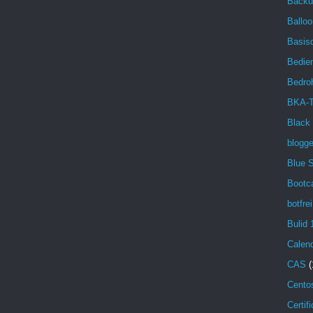
Backu
Balloo
Basisd
Bedien
Bedro
BKA-T
Black
blogg
Blue 
Bootc
botfrei
Bulid 
Calen
CAS
(
Cento
Certif