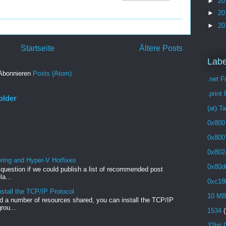
►
20
►
20
►
20
Startseite
Ältere Posts
Labe
Abonnieren
Posts (Atom)
.net 
.print
older
(at) T
re is what I remember: In the Office 365 web admin pages,
0x800
...
0x800
0x802
ng and Hyper-V Hotfixes
0x80d
e question if we could publish a list of recommended post
a...
0xc18
stall the TCP/IP Protocol
10 M
 a number of resources shared, you can install the TCP/IP
rou...
1534
(
32bit 