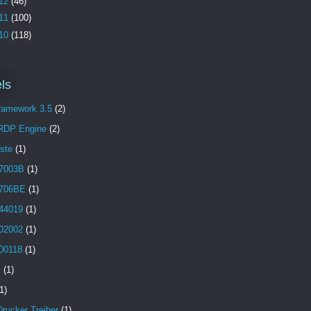
12
(46)
11
(100)
10
(118)
ls
Framework 3.5
(2)
 RDP Engine
(2)
aste
(1)
7003B
(1)
706BE
(1)
44019
(1)
02002
(1)
00118
(1)
B
(1)
1)
Drucker Treiber
(1)