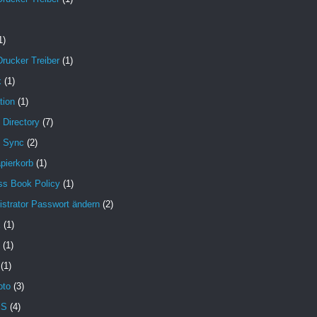
1)
Drucker Treiber
(1)
x
(1)
tion
(1)
 Directory
(7)
e Sync
(2)
pierkorb
(1)
ss Book Policy
(1)
strator Passwort ändern
(2)
X
(1)
(1)
(1)
oto
(3)
MS
(4)