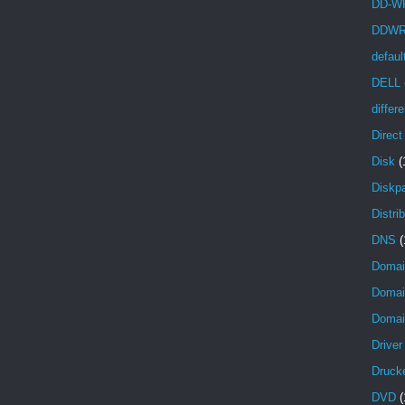
DD-W
DDW
defaul
DELL
differ
Direc
Disk
(
Diskpa
Distri
DNS
(
Domai
Domain
Domain
Driver
Druck
DVD
(