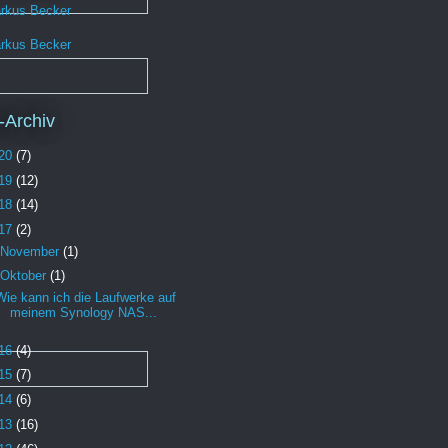
rkus Becker
rkus Becker
-Archiv
20
(7)
19
(12)
18
(14)
17
(2)
November
(1)
Oktober
(1)
Wie kann ich die Laufwerke auf
meinem Synology NAS...
16
(4)
15
(7)
14
(6)
13
(16)