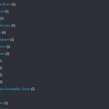
e Block
(1)
sur
(1)
(1)
 Access
(1)
r
(4)
Speere
(1)
ctor
(1)
rter
(2)
1)
1)
1)
2)
se Availability Group
(2)
mo
(1)