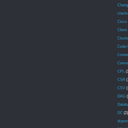
Chang
check
Cisco
Client
Cluste
Code-
Conne
Conve
CPL
(
CSR
(
CSV
(
DAG
(
Databa
DC
(2)
dcpro