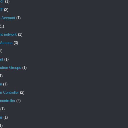
RT
(1)
RT
(2)
t Account
(1)
(1)
ent network
(1)
t Access
(3)
1)
rt
(1)
bution Groups
(1)
1)
n
(1)
 Controller
(2)
ontroller
(2)
(1)
er
(1)
1)