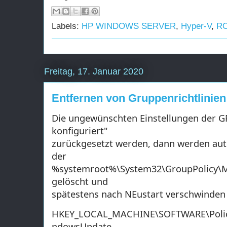
Labels:
HP WINDOWS SERVER
,
Hyper-V
,
R
Freitag, 17. Januar 2020
Entfernen von Gruppenrichtlinie
Die ungewünschten Einstellungen der G
konfiguriert"
zurückgesetzt werden, dann werden aut
der
%systemroot%\System32\GroupPolicy\Ma
gelöscht und
spätestens nach NEustart verschwinden 
HKEY_LOCAL_MACHINE\SOFTWARE\Polici
ndowsUpdate