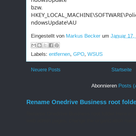
bzw.
HKEY_LOCAL_MACHINE\SOFTWARE\Polici
ndowsUpdate\AU
Eingestellt von
Markus Becker
um
Januar 17,
Labels:
entfernen
,
GPO
,
WSUS
Neuere Posts
Startseite
Abonnieren
Posts (
Rename Onedrive Business root folde
Rename Onedrive Business root folder Here is w
web admin pages, change the organization name 