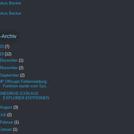
rkus Becker
rkus Becker
-Archiv
20
(7)
19
(12)
Dezember
(1)
November
(2)
September
(2)
HP Officejet Fehlermeldung:
Funktion wurde vom Sys...
ONEDRIVE-ICON AUS
EXPLORER ENTFERNEN
August
(3)
Juli
(2)
Februar
(1)
Januar
(1)