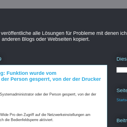
 veröffentliche alle Lösungen für Probleme mit denen ich
n anderen Blogs oder Webseiten kopiert.
Dies
9
ng: Funktion wurde vom
der Person gesperrt, von der der Drucker
Seit
ystemadministrator oder der Person gesperrt, von der der
Starts
ide Pro den Zugriff auf die Netzwerkeinstellungen am
Beit
ch die Bedienfeldsperre aktiviert.