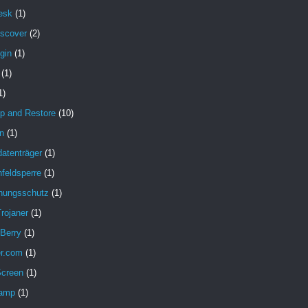
esk
(1)
iscover
(2)
gin
(1)
(1)
1)
p and Restore
(10)
n
(1)
atenträger
(1)
feldsperre
(1)
hungsschutz
(1)
rojaner
(1)
 Berry
(1)
er.com
(1)
Screen
(1)
amp
(1)