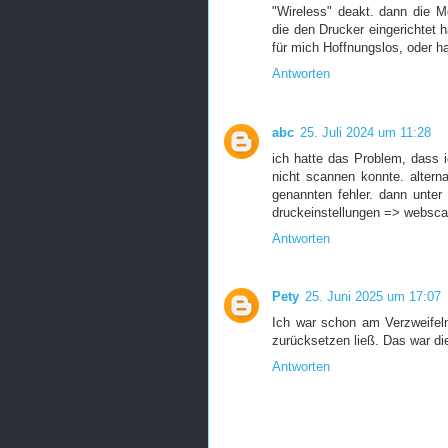
"Wireless" deakt. dann die Me
die den Drucker eingerichtet h
für mich Hoffnungslos, oder h
Antworten
abc
25. Juli 2024 um 11:28
ich hatte das Problem, dass
nicht scannen konnte. alter
genannten fehler. dann unter 
druckeinstellungen => websca
Antworten
Pety
25. Juni 2025 um 17:07
Ich war schon am Verzweifeln
zurücksetzen ließ. Das war di
Antworten