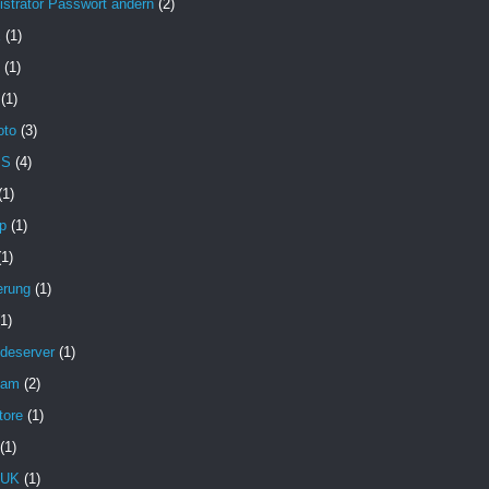
strator Passwort ändern
(2)
X
(1)
(1)
(1)
oto
(3)
MS
(4)
(1)
p
(1)
(1)
erung
(1)
(1)
deserver
(1)
pam
(2)
tore
(1)
(1)
 UK
(1)