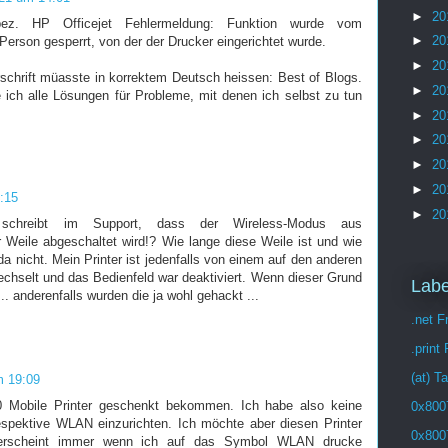
►
20
ez. HP Officejet Fehlermeldung: Funktion wurde vom
►
20
Person gesperrt, von der der Drucker eingerichtet wurde.
►
20
schrift müasste in korrektem Deutsch heissen: Best of Blogs.
►
20
 ich alle Lösungen für Probleme, mit denen ich selbst zu tun
►
20
►
20
►
20
►
20
:15
►
20
schreibt im Support, dass der Wireless-Modus aus
 Weile abgeschaltet wird!? Wie lange diese Weile ist und wie
a nicht. Mein Printer ist jedenfalls von einem auf den anderen
chselt und das Bedienfeld war deaktiviert. Wenn dieser Grund
Labe
.. anderenfalls wurden die ja wohl gehackt ...
.net 
.print
(at) T
m 19:09
0 Mobile Printer geschenkt bekommen. Ich habe also keine
0x800
pektive WLAN einzurichten. Ich möchte aber diesen Printer
0x800
rscheint immer wenn ich auf das Symbol WLAN drucke