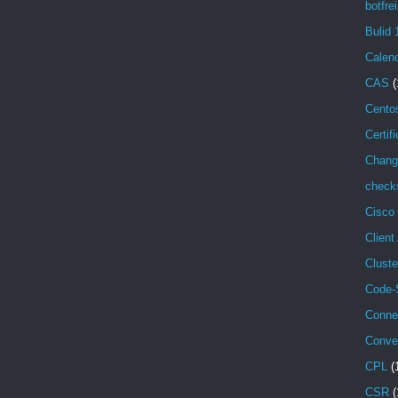
botfrei
Bulid 
Calen
CAS
(
Cento
Certif
Chang
check
Cisco
Client
Cluste
Code-
Conne
Conve
CPL
(
CSR
(