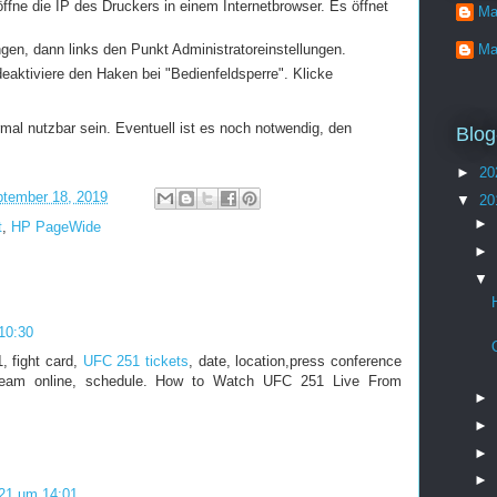
ffne die IP des Druckers in einem Internetbrowser. Es öffnet
Ma
Ma
ngen, dann links den Punkt Administratoreinstellungen.
deaktiviere den Haken bei "Bedienfeldsperre". Klicke
mal nutzbar sein. Eventuell ist es noch notwendig, den
Blog
►
20
tember 18, 2019
▼
20
►
t
,
HP PageWide
►
▼
10:30
, fight card,
UFC 251 tickets
, date, location,press conference
tream online, schedule. How to Watch UFC 251 Live From
►
►
►
►
21 um 14:01