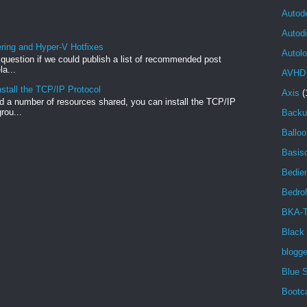
Autod
Autod
ng and Hyper-V Hotfixes
Autolo
e question if we could publish a list of recommended post
a...
AVHD
stall the TCP/IP Protocol
Axis
(
 a number of resources shared, you can install the TCP/IP
rou...
Backu
Balloo
Basisd
Bedien
Bedro
BKA-T
Black
blogg
Blue 
Bootc