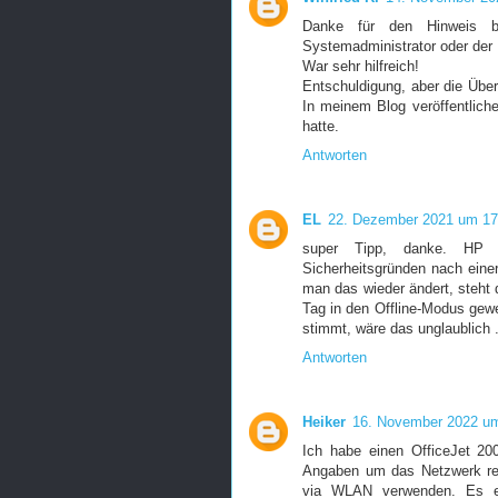
Danke für den Hinweis b
Systemadministrator oder der 
War sehr hilfreich!
Entschuldigung, aber die Über
In meinem Blog veröffentliche
hatte.
Antworten
EL
22. Dezember 2021 um 17
super Tipp, danke. HP 
Sicherheitsgründen nach einer
man das wieder ändert, steht d
Tag in den Offline-Modus gewe
stimmt, wäre das unglaublich .
Antworten
Heiker
16. November 2022 u
Ich habe einen OfficeJet 20
Angaben um das Netzwerk res
via WLAN verwenden. Es e