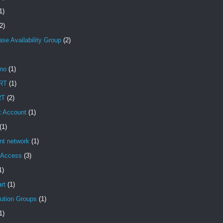
1)
2)
se Availability Group
(2)
mo
(1)
RT
(1)
RT
(2)
t Account
(1)
(1)
ent network
(1)
t Access
(3)
1)
rt
(1)
bution Groups
(1)
1)