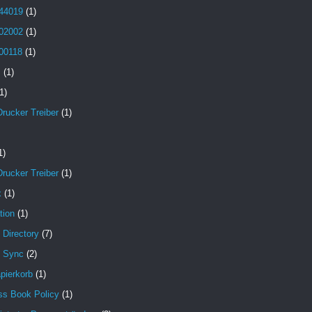
44019
(1)
02002
(1)
00118
(1)
B
(1)
1)
Drucker Treiber
(1)
1)
Drucker Treiber
(1)
x
(1)
tion
(1)
 Directory
(7)
e Sync
(2)
pierkorb
(1)
ss Book Policy
(1)