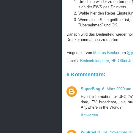
Um diese wieder zu entfernen, ö
sich der EWS des Druckers.
Wähle hier den Reiter Einstellu
Wenn diese Seite geöffnet ist, 
"Übernehmen" und OK.
Danach wird das Bedienfeld wieder nor
Drucker einmal neu zu starten.
Eingestellt von
Markus Becker
um
Sep
Labels:
Bedienfeldsperre
,
HP OfficeJe
6 Kommentare:
SuperBlog
6. März 2020 um 
Event information for UFC 251
time, TV broadcast, live s
Anywhere in the World?
Antworten
Winfried R.
14. November 20