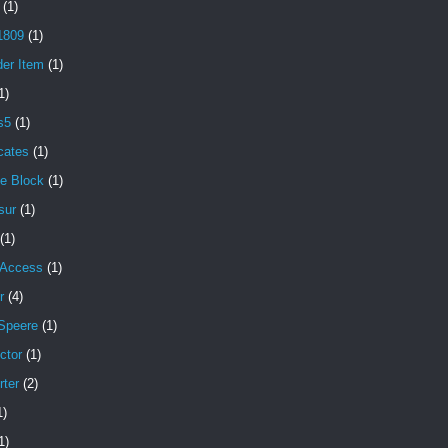
(1)
1809
(1)
der Item
(1)
1)
s5
(1)
icates
(1)
e Block
(1)
sur
(1)
(1)
 Access
(1)
r
(4)
Speere
(1)
ctor
(1)
rter
(2)
1)
1)