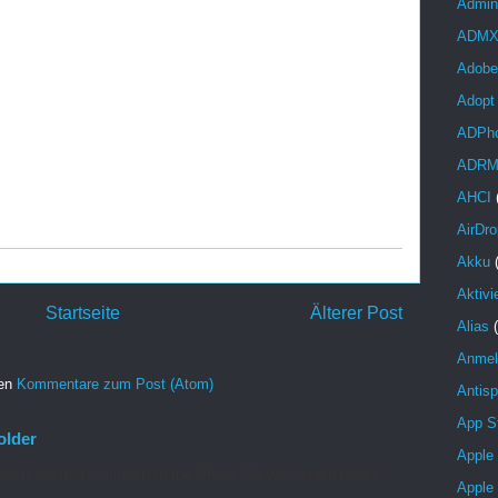
Admini
ADM
Adobe
Adopt
ADPh
ADR
AHCI
AirDro
Akku
Aktivi
Startseite
Älterer Post
Alias
Anmel
ren
Kommentare zum Post (Atom)
Antis
App S
older
Apple
re is what I remember: In the Office 365 web admin pages,
Apple
...