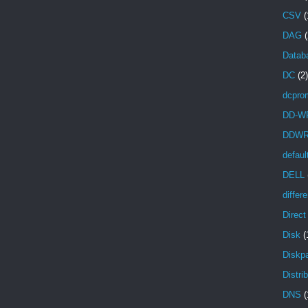
CSV
(
DAG
(
Databa
DC
(2)
dcpro
DD-W
DDW
defaul
DELL
differ
Direc
Disk
(
Diskpa
Distri
DNS
(