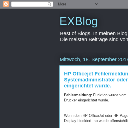
EXBlog
Best of Blogs. In meinen Blog
Die meisten Beiträge sind vo
Mittwoch, 18. September 201
HP Officejet Fehlermeldu
Systemadministrator oder 
eingerichtet wurde.
Fehlermeldung:
Funktion wurde vom S
Drucker eingerichtet wurde.
Wenn dein HP OfficeJet oder HP PageW
Display blockiert, so wurde offensichtli