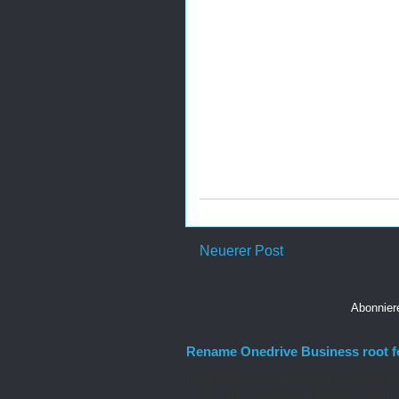
Neuerer Post
Abonnie
Rename Onedrive Business root f
Rename Onedrive Business root folder He
change the organization name to a shorte