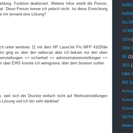
ldung: Funktion deaktiviert. Weitere Infos erteilt die Person,
0x802
at. Diese Person kenne ich jedoch nicht. Ist diese Einrichtung
0x80d
at mir jemand eine Lösung?
0xc18
10 M
1534
(
 ich unter windows 11 mit dem HP LaserJet Pro MFP 4102fdw
32bit 
nativ ging es über den webscan aber ich bekam nur den oben
3G
(1)
einstellungen => sicherheit => administratoreinstellungen =>
n über EWS konnte ich wenigstens über dem browser surfen
3GS
(
64bit 
802.1
Activa
, weil sich der Drucker einfach nicht auf Werkseinstellungen
Active
e Lösung und ich bin sehr dankbar!
Activ
AD-Pa
Addre