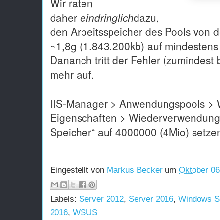
Wir raten
daher
eindringlich
dazu,
den Arbeitsspeicher des Pools von 
~1,8g (1.843.200kb) auf mindestens
Dananch tritt der Fehler (zumindest b
mehr auf.
IIS-Manager > Anwendungspools > W
Eigenschaften > Wiederverwendung/“
Speicher“ auf 4000000 (4Mio) setze
Eingestellt von
Markus Becker
um
Oktober 06
Labels:
Server 2012
,
Server 2016
,
Windows S
2016
,
WSUS