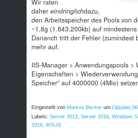
Wir raten
daher
eindringlich
dazu,
den Arbeitsspeicher des Pools von 
~1,8g (1.843.200kb) auf mindestens
Dananch tritt der Fehler (zumindest b
mehr auf.
IIS-Manager > Anwendungspools > W
Eigenschaften > Wiederverwendung/“
Speicher“ auf 4000000 (4Mio) setze
Eingestellt von
Markus Becker
um
Oktober 06
Labels:
Server 2012
,
Server 2016
,
Windows S
2016
,
WSUS