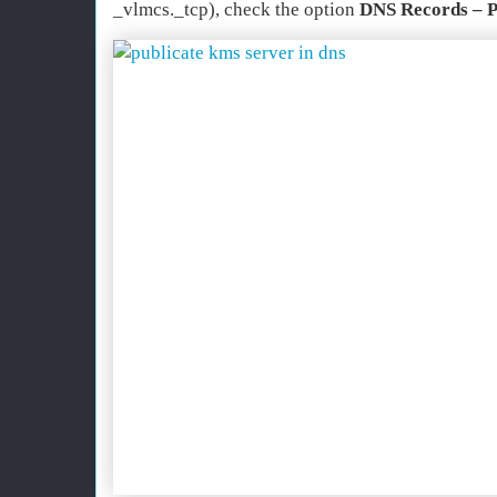
_vlmcs._tcp), check the option
DNS Records – P