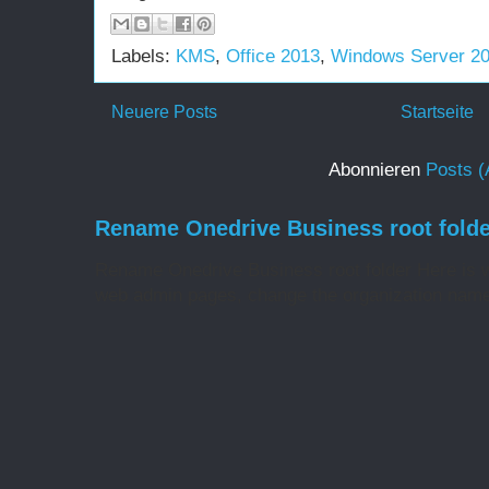
Labels:
KMS
,
Office 2013
,
Windows Server 2
Neuere Posts
Startseite
Abonnieren
Posts (
Rename Onedrive Business root folde
Rename Onedrive Business root folder Here is w
web admin pages, change the organization name 