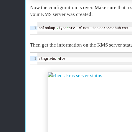
Now the configuration is over. Make sure that a 
your KMS server was created:
nslookup 
-
type
=
srv _vlmcs
.
_tcp
.
corp
.
woshub
.
com
Then get the information on the KMS server stat
slmgr
.
vbs 
/
dlv