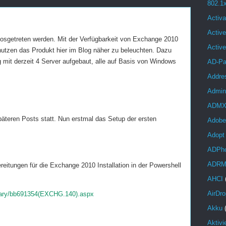
802.1
Activa
Active
ie losgetreten werden. Mit der Verfügbarkeit von Exchange 2010
Activ
utzen das Produkt hier im Blog näher zu beleuchten. Dazu
 mit derzeit 4 Server aufgebaut, alle auf Basis von Windows
AD-Pa
Addre
Admini
ADM
päteren Posts statt. Nun erstmal das Setup der ersten
Adobe
Adopt
ADPh
ADR
eitungen für die Exchange 2010 Installation in der Powershell
AHCI
AirDro
ibrary/bb691354(EXCHG.140).aspx
Akku
Aktivi