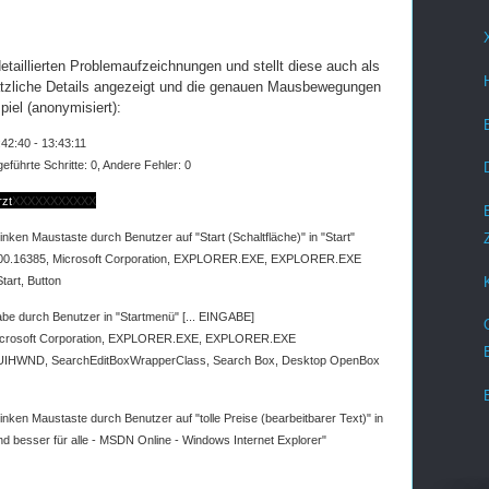
etaillierten Problemaufzeichnungen und stellt diese auch als
ätzliche Details angezeigt und die genauen Mausbewegungen
piel (anonymisiert):
42:40 - 13:43:11
führte Schritte: 0, Andere Fehler: 0
zt
XXXXXXXXXXX
inken Maustaste durch Benutzer auf "Start (Schaltfläche)" in "Start"
600.16385, Microsoft Corporation, EXPLORER.EXE, EXPLORER.EXE
tart, Button
be durch Benutzer in "Startmenü" [... EINGABE]
Microsoft Corporation, EXPLORER.EXE, EXPLORER.EXE
ctUIHWND, SearchEditBoxWrapperClass, Search Box, Desktop OpenBox
inken Maustaste durch Benutzer auf "tolle Preise (bearbeitbarer Text)" in
 besser für alle - MSDN Online - Windows Internet Explorer"