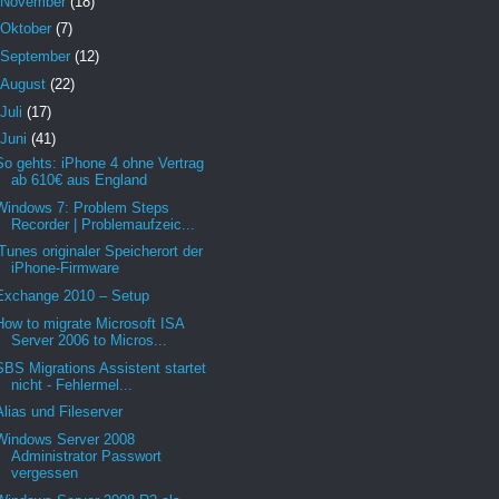
November
(18)
Oktober
(7)
September
(12)
August
(22)
Juli
(17)
Juni
(41)
So gehts: iPhone 4 ohne Vertrag
ab 610€ aus England
Windows 7: Problem Steps
Recorder | Problemaufzeic...
iTunes originaler Speicherort der
iPhone-Firmware
Exchange 2010 – Setup
How to migrate Microsoft ISA
Server 2006 to Micros...
SBS Migrations Assistent startet
nicht - Fehlermel...
Alias und Fileserver
Windows Server 2008
Administrator Passwort
vergessen