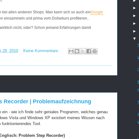
►
n.
►
ch bei allen anderen Shops. Man kann sich so auch ein
Google
►
 einsammeln und prima vom Dollarkurs profitieren..
►
wirklich nicht, oder? Schon jemand Erfahrungen damit
►
▼
i 28, 2010
Keine Kommentare:
s Recorder | Problemaufzeichnung
h ein - wie ich finde sehr geniales Programm, welches genau
dows Vista und Windows XP existiert meines Wissen nach
 funktionierendes Tool.
nglisch: Problem Step Recorder)