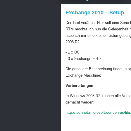
Exchange 2010 – Setup
Der Titel verät es. Hier soll eine Ser
RTM möchte ich nun die Gelegenheit n
habe ich mir eine kleine Testumgebung
2008 R2:
- 1 x DC
- 3 x Exchange 2010
Die genauere Beschreibung findet in s
Exchange Maschine:
Vorbereitungen
In Windows 2008 R2 können alle Vorber
gemacht werden:
http://technet.microsoft.com/en-us/l