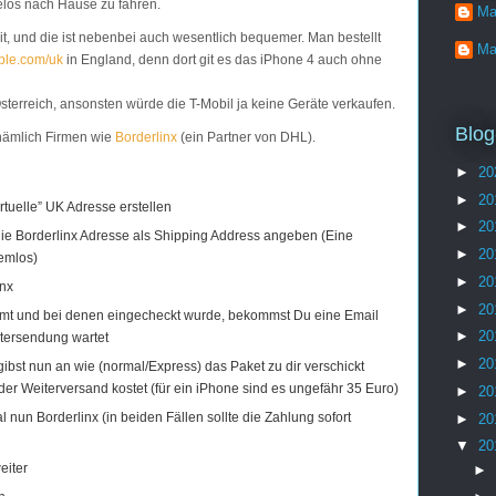
elos nach Hause zu fahren.
Ma
it, und die ist nebenbei auch wesentlich bequemer. Man bestellt
Ma
le.com/uk
in England, denn dort git es das iPhone 4 auch ohne
Österreich, ansonsten würde die
T-Mobil
ja keine Geräte verkaufen.
Blog
s nämlich Firmen wie
Borderlinx
(ein Partner von DHL).
►
20
►
20
irtuelle” UK Adresse erstellen
►
20
ie Borderlinx Adresse als Shipping Address angeben (Eine
►
20
lemlos)
►
20
inx
►
20
mt und bei denen eingecheckt wurde, bekommst Du eine Email
►
20
itersendung wartet
►
20
gibst nun an wie (normal/Express) das Paket zu dir verschickt
der Weiterversand kostet (für ein iPhone sind es ungefähr 35 Euro)
►
20
l nun Borderlinx (in beiden Fällen sollte die Zahlung sofort
►
20
▼
20
eiter
►