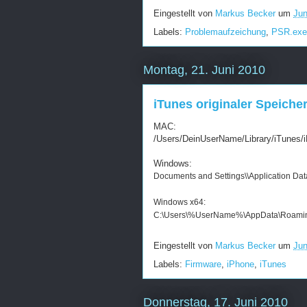
Eingestellt von
Markus Becker
um
Jun
Labels:
Problemaufzeichung
,
PSR.exe
Montag, 21. Juni 2010
iTunes originaler Speiche
MAC:
/Users/DeinUserName/Library/iTunes/
Windows:
Documents and Settings\
\Application Da
Windows x64:
C:\Users\%UserName%\AppData\Roaming
Eingestellt von
Markus Becker
um
Jun
Labels:
Firmware
,
iPhone
,
iTunes
Donnerstag, 17. Juni 2010