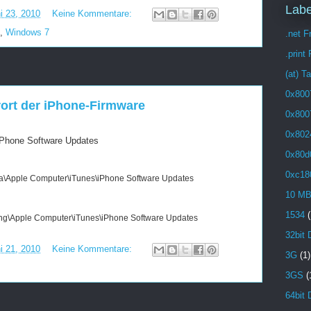
Labe
i 23, 2010
Keine Kommentare:
,
Windows 7
.net 
.print
(at) T
0x800
rort der iPhone-Firmware
0x800
0x802
iPhone Software Updates
0x80d
0xc18
ta\Apple Computer\iTunes\iPhone Software Updates
10 M
1534
(
\Apple Computer\iTunes\iPhone Software Updates
32bit 
i 21, 2010
Keine Kommentare:
3G
(1)
3GS
(
64bit 