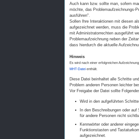
Auch kann bzw. sollte man, sofern ma
möchte, das Problemaufzeichnungs-Pr
ausführen".
Sollen Ihre Interaktionen mit diesen 
aufgezeichnet werden, muss die Prob
mit Administratorrechten ausgeführt w
Problemaufzeichnung neben der Zeitan
dass hierdurch die aktuelle Aufzeichnun
Hinweis
Es wird nach einer erfolgreichen Aufzeichnung
MHT-Datei
enthält.
Diese Datei beinhaltet alle Schritte u
Problem anderen Personen leichter be
Vor Freigabe der Datei sollte Folgende
Wird in den aufgeführten Schrit
In den Beschreibungen oder auf 
für andere Personen nicht sichtba
Kennwörter oder anderer eingeg
Funktionstasten und Tastaturkom
aufgezeichnet.