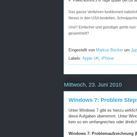
Paket kommt 2-6 Tage später bei Dir a
Das ganze Verfahren funktioniert natürli
Nexus in den USA bestellen, Schnäppchen
Und? Einfacher und günstiger gehts nun 
gesammelt?
Eingestellt von
Markus Becker
um
Jun
Labels:
Apple UK
,
iPhone
Mittwoch, 23. Juni 2010
Windows 7: Problem Step
Unter Windows 7 gibt es hierzu wirklic
diese Aufgaben übernimmt. Unter Win
kein so ein umfangreiches oder ähnlich
Windows 7: Problemaufzeichnung (E