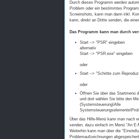
Durch dieses Programm werden automa
Problem oder ein bestimmtes Programm
Screenshots, kann man dann inkl. Kom
kann, direkt an Dritte senden, die ein
Das Programm kann man durch vers
Start --> "PSR" eingeben
alternativ
Start --> "PSR.exe" eingeben
oder
Start --> "Schritte zum Reprodu
oder
Öffnen Sie über das Startmenü d
und dort wählen Sie bitte den M
(Systemsteuerung\Alle
Systemsteuerungselemente\Prob
Über das Hilfe-Menü kann man nach erf
senden, dazu einfach im Menü "An E-
Weiterhin kann man über die "Einstellu
Problemaufzeichnungen abgespeichert 