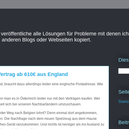
 veröffentliche alle Lösungen für Probleme mit denen ich
n anderen Blogs oder Webseiten kopiert.
Dies
Vertrag ab 610€ aus England
d, braucht dazu allerdings leider eine englische Postadresse. Wie
Seit
n man es in Österreich leider nur mit den Verträgen kaufen. Wer
Starts
chkeit sich bei unseren Nachbarländern umzuschauen.
 weiter Weg nach Belgien lohnt? Denn einmal dort angekommen,
en. Die Nachfrage nach dem neuen Spielzeug aus dem Hause
Beit
lches Gerät ranzukommen. Und nichts ist nerviger als ins Ausland zu