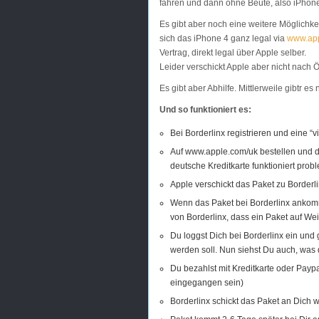
fahren und dann ohne Beute, also iPhon
Es gibt aber noch eine weitere Möglichke
sich das iPhone 4 ganz legal via
www.app
Vertrag, direkt legal über Apple selber.
Leider verschickt Apple aber nicht nach 
Es gibt aber Abhilfe. Mittlerweile gibtr e
Und so funktioniert es:
Bei
Borderlinx registrieren und eine “v
Auf www.apple.com/uk bestellen und d
deutsche Kreditkarte funktioniert prob
Apple verschickt das Paket zu Borderl
Wenn das Paket bei Borderlinx ankom
von Borderlinx, dass ein Paket auf We
Du loggst Dich bei Borderlinx ein und 
werden soll. Nun siehst Du auch, was 
Du bezahlst mit Kreditkarte oder Paypa
eingegangen sein)
Borderlinx schickt das Paket an Dich w