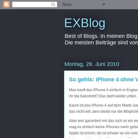
EXBlog
Best of Blogs. In meinen Blog
Die meisten Beiträge sind vo
Montag, 28. Juni 2010
So gehts: iPhone 4 ohne 
Man kauft das iPhone 4 einfach in Englan
ihr die bekommt? Das steht weiter unten.
Kaum ist das iPhone 4 auf dem Markt, kan
das nicht will, dem bleibt nur die Mögli
Aber wer garantiert mir das sich so ein
mag es einfach keine iPhones mehr geb
Apple ist enorm, da ist schwer an ein so