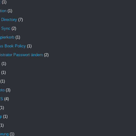
x
(1)
tion
(1)
 Directory
(7)
e Sync
(2)
pierkorb
(1)
ss Book Policy
(1)
strator Passwort ändern
(2)
X
(1)
(1)
(1)
oto
(3)
MS
(4)
(1)
p
(1)
(1)
erung
(1)