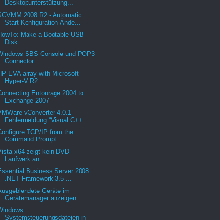
Desktopunterstützung...
SCVMM 2008 R2 - Automatic
Start Konfiguration Ände...
HowTo: Make a Bootable USB
Disk
Windows SBS Console und POP3
Connector
HP EVA array with Microsoft
Hyper-V R2
Connecting Entourage 2004 to
Exchange 2007
VMWare vConverter 4.0.1
Fehlermeldung “Visual C++ ...
Configure TCP/IP from the
Command Prompt
Vista x64 zeigt kein DVD
Laufwerk an
Essential Business Server 2008
.NET Framework 3.5 ...
Ausgeblendete Geräte im
Gerätemanager anzeigen
Windows
Systemsteuerungsdateien in