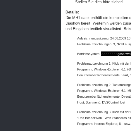
Stellen Sie dies bitte sicher!
Details:
Die MHT-datei enthält die kompletten d
Diashow bereit. Weiterhin werden zus
und Eingaben textlich visualisiert. Beis
Aufzeichnungssitzung: 24.08.2009 13:
Problemaufzeichnungen: 3, Nicht ausge
Betriebssystem:
XXXXXXXX
geschwär
Problemaufzeichnung 1: Klick mit der l
Programm: Windows-Explorer, 6.1.7
Benutzeroberflächenelemente: Start, S
Problemaufzeichnung 2: Tastatureinga
Programm: Windows-Explorer, 6.1, 
Benutzeroberflächenelemente: Dire
Host, Startmenü, DV2ControlHost
Problemaufzeichnung 3: Klick mit der l
"Das BesserWeb - Web-Standards sind
Programm: Internet Explorer, 8... usw.