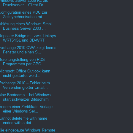
Windows Server 2008 R2 als
Druckserver – Client-Dr...
Konfiguration eines PDC zur
Zeitsynchronisation mi...
Ablösung eines Windows Small
Business Server 2003 ...
Repeater-Bridge mit zwei Linksys
WRT54GL und DD-WRT
Exchange 2010 OWA zeigt leeres
Fenster und einen S...
Bereitungstellung von RDS-
Programmen per GPO
Microsoft Office Outlook kann
nicht gestartet werd...
Exchange 2010 – Fehler beim
Versenden großer Email...
Mac Bootcamp – bei Windows
start schwarzer Bildschirm
Ändern einer Zertifikats-Vorlage
einer Windows Ser...
Cannot delete file with name
ended with a dot.
Die eingebaute Windows Remote