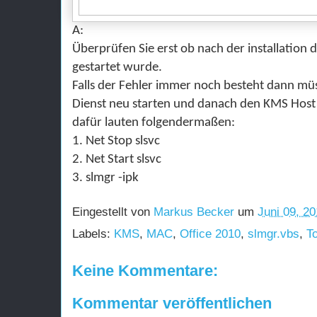
A
:
Überprüfen Sie erst ob nach der installation
gestartet wurde.
Falls der Fehler immer noch besteht dann mü
Dienst neu starten und danach den KMS Host K
dafür lauten folgendermaßen
:
1. Net Stop slsvc
2. Net Start slsvc
3. slmgr -ipk
Eingestellt von
Markus Becker
um
Juni 09, 2
Labels:
KMS
,
MAC
,
Office 2010
,
slmgr.vbs
,
T
Keine Kommentare:
Kommentar veröffentlichen