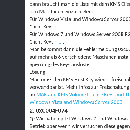
dann braucht man die Liste mit dem KMS Clie
den Maschinen einzuspielen.
F
ü
r Windows Vista und Windows Server 2008 
Client Keys
hier
.
F
ü
r Windows 7 und Windows Server 2008 R2 
Client Keys
hier
.
Man bekommt dann die Fehlermeldung
0xc0
auf mehr als 6 verschiedene Maschinen instal
Sperrung des Keys auslöste.
L
ö
sung
:
Man muss den KMS Host Key wieder freischal
verwendbar ist. Mehr Infos zur Freischaltun
im
MAK and KMS Volume License Keys and Thei
Windows Vista and Windows Server 2008
2. 0xC004F074
Q: Wir haben jetzt
Windows 7 und Windows 
Betrieb aber wenn wir versuchen diese gegen