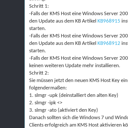
Schritt 1:
-Falls der KMS Host eine Windows Server 20
den Update aus dem KB Artikel
KB968915
ins
starten.
-Falls der KMS Host eine Windows Server 20
den Update aus dem KB Artikel
KB968912
ins
starten.
-Falls der KMS Host eine Windows Server 20
keinen weiteren Update mehr installieren.
Schritt 2:
Sie mü
ssen jetzt den neuen KMS Host Key eins
folgendermaßen
:
1. slmgr -upk (deinstalliert den alten Key)
2. slmgr -ipk <>
3. slmgr -ato (aktiviert den Key)
Danach sollten sich die
Windows 7 und Windo
Clients erfolgreich am KMS Host aktivieren k