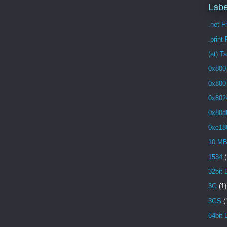
Labe
.net 
.print
(at) T
0x800
0x800
0x802
0x80d
0xc18
10 M
1534
(
32bit 
3G
(1)
3GS
(
64bit 