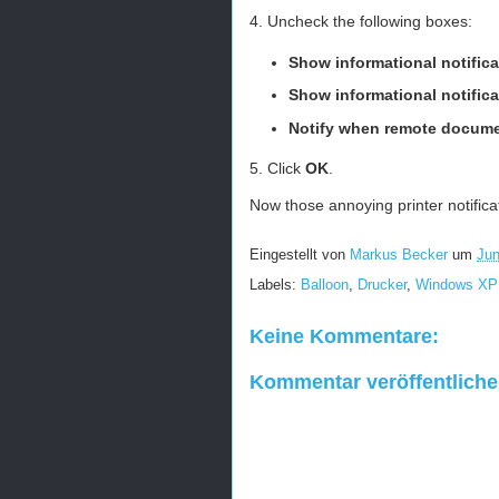
4. Uncheck the following boxes:
Show informational notificat
Show informational notifica
Notify when remote documen
5. Click
OK
.
Now those annoying printer notifica
Eingestellt von
Markus Becker
um
Jun
Labels:
Balloon
,
Drucker
,
Windows XP
Keine Kommentare:
Kommentar veröffentlich