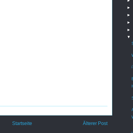
►
►
►
►
►
▼
Startseite
Älterer Post