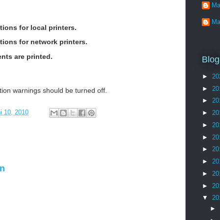
Ma
Ma
ions for local printers.
tions for network printers.
ts are printed.
Blog
►
20
►
20
tion warnings should be turned off.
►
20
i 10, 2010
►
20
►
20
►
20
►
20
►
20
en
►
20
►
20
▼
20
►