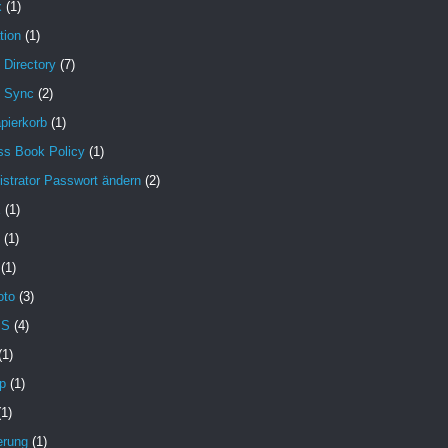
x
(1)
tion
(1)
 Directory
(7)
e Sync
(2)
pierkorb
(1)
ss Book Policy
(1)
strator Passwort ändern
(2)
X
(1)
(1)
(1)
oto
(3)
MS
(4)
(1)
p
(1)
(1)
erung
(1)