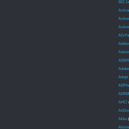
802.1
Activa
Active
Activ
AD-Pa
Addre
Admini
ADM
Adobe
Adopt
ADPh
ADR
AHCI
AirDro
Akku
Aktivi