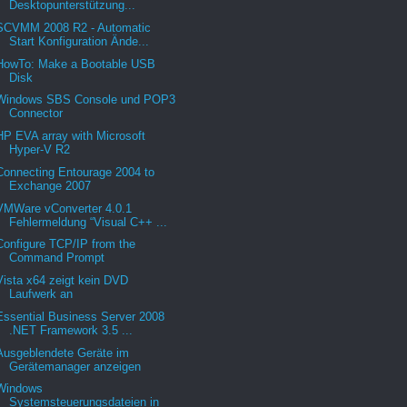
Desktopunterstützung...
SCVMM 2008 R2 - Automatic
Start Konfiguration Ände...
HowTo: Make a Bootable USB
Disk
Windows SBS Console und POP3
Connector
HP EVA array with Microsoft
Hyper-V R2
Connecting Entourage 2004 to
Exchange 2007
VMWare vConverter 4.0.1
Fehlermeldung “Visual C++ ...
Configure TCP/IP from the
Command Prompt
Vista x64 zeigt kein DVD
Laufwerk an
Essential Business Server 2008
.NET Framework 3.5 ...
Ausgeblendete Geräte im
Gerätemanager anzeigen
Windows
Systemsteuerungsdateien in