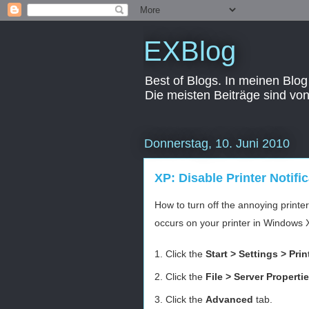
EXBlog
Best of Blogs. In meinen Blog
Die meisten Beiträge sind vo
Donnerstag, 10. Juni 2010
XP: Disable Printer Notifi
How to turn off the annoying print
occurs on your printer in Windows 
1. Click the
Start > Settings > Pri
2. Click the
File > Server Properti
3. Click the
Advanced
tab.