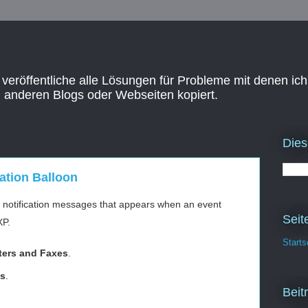
 veröffentliche alle Lösungen für Probleme mit denen ich
n anderen Blogs oder Webseiten kopiert.
Dies
cation Balloon
er notification messages that appears when an event
Seit
XP.
Starts
nters and Faxes
.
es
.
Beit