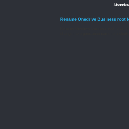
Abonnie
Rename Onedrive Business root f
Rename Onedrive Business root folder He
change the organization name to a shorte