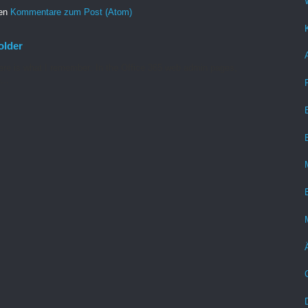
ren
Kommentare zum Post (Atom)
older
re is what I remember: In the Office 365 web admin pages,
...