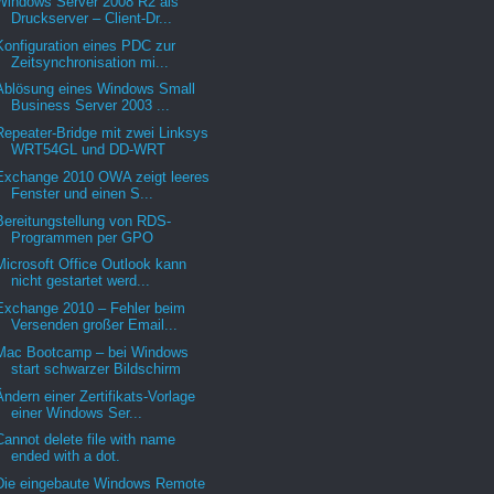
Windows Server 2008 R2 als
Druckserver – Client-Dr...
Konfiguration eines PDC zur
Zeitsynchronisation mi...
Ablösung eines Windows Small
Business Server 2003 ...
Repeater-Bridge mit zwei Linksys
WRT54GL und DD-WRT
Exchange 2010 OWA zeigt leeres
Fenster und einen S...
Bereitungstellung von RDS-
Programmen per GPO
Microsoft Office Outlook kann
nicht gestartet werd...
Exchange 2010 – Fehler beim
Versenden großer Email...
Mac Bootcamp – bei Windows
start schwarzer Bildschirm
Ändern einer Zertifikats-Vorlage
einer Windows Ser...
Cannot delete file with name
ended with a dot.
Die eingebaute Windows Remote