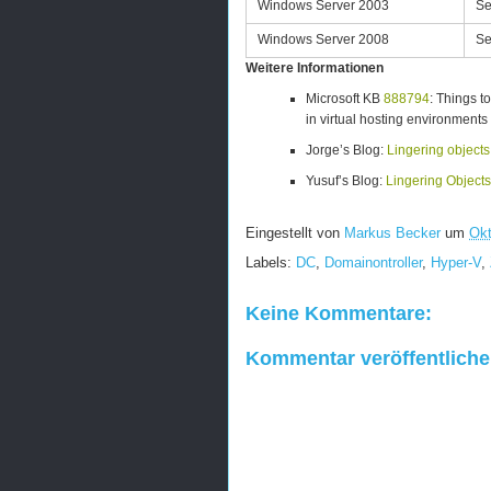
Windows Server 2003
Se
Windows Server 2008
Se
Weitere Informationen
Microsoft KB
888794
: Things t
in virtual hosting environments
Jorge’s Blog:
Lingering objects
Yusuf’s Blog:
Lingering Objects
Eingestellt von
Markus Becker
um
Okt
Labels:
DC
,
Domainontroller
,
Hyper-V
,
Keine Kommentare:
Kommentar veröffentlich