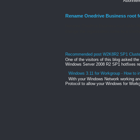
Abonnie
Rename Onedrive Business root f
Rename Onedrive Business root folder He
change the organization name to a shorte
Recommended post W2K8R2 SP1 Clusteri
One of the visitors of this blog asked th
Windows Server 2008 R2 SP1 hotfixes rel
Windows 3.11 for Workgroup - How to in
With your Windows Network working and
Protocol to allow your Windows for Workg