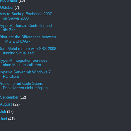
November
(18)
Oktober
(7)
How-to Backup Exchange 2007
on Server 2008
Hyper-V, Domain Controller und
die Zeit
What are the Differences between
TMG and UAG?
Bare Metal restore with SBS 2008
running virtualized
Hyper-V Integration Services
ohne Maus installieren
Hyper-V Server mit Windows 7
RC Client
Probleme mit Code-Sperre -
Deaktivieren nicht möglich
September
(12)
August
(22)
Juli
(17)
Juni
(41)