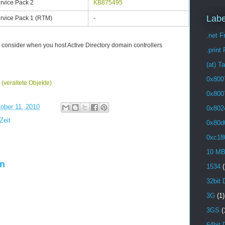
rvice Pack 2
KB875495
Labe
rvice Pack 1 (RTM)
-
.net 
o consider when you host Active Directory domain controllers
.print
(at) T
0x800
 (veraltete Objekte)
0x800
ober 11, 2010
0x802
Zeit
0x80d
0xc18
10 M
en
1534
(
32bit 
3G
(1)
3GS
(
64bit 