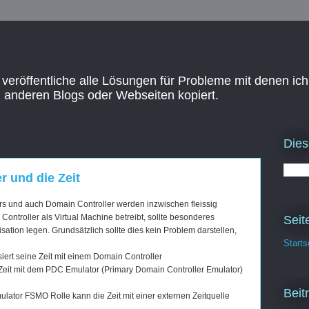
 veröffentliche alle Lösungen für Probleme mit denen ich
n anderen Blogs oder Webseiten kopiert.
Dies
r und die Zeit
Kurs und auch Domain Controller werden inzwischen fleissig
 Controller als Virtual Machine betreibt, sollte besonderes
Seit
ation legen. Grundsätzlich sollte dies kein Problem darstellen,
Starts
siert seine Zeit mit einem Domain Controller
 Zeit mit dem PDC Emulator (Primary Domain Controller Emulator)
Beit
lator FSMO Rolle kann die Zeit mit einer externen Zeitquelle