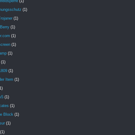
feldsperre
(1)
hungsschutz
(1)
rojaner
(1)
 Berry
(1)
er.com
(1)
Screen
(1)
amp
(1)
(1)
1809
(1)
der Item
(1)
1)
s5
(1)
icates
(1)
e Block
(1)
sur
(1)
(1)