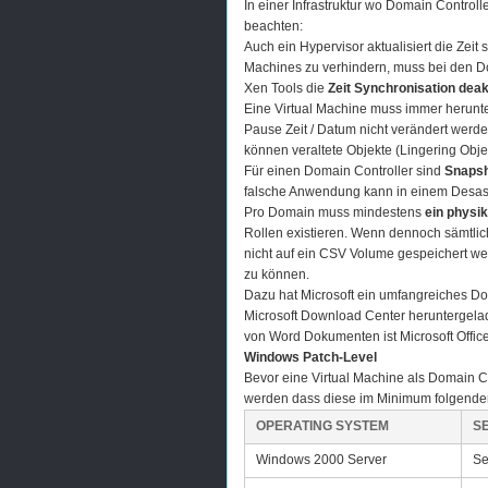
In einer Infrastruktur wo Domain Controll
beachten:
Auch ein Hypervisor aktualisiert die Zei
Machines zu verhindern, muss bei den D
Xen Tools die
Zeit Synchronisation deak
Eine Virtual Machine muss immer herun
Pause Zeit / Datum nicht verändert werde
können veraltete Objekte (Lingering Obje
Für einen Domain Controller sind
Snapsh
falsche Anwendung kann in einem Desaste
Pro Domain muss mindestens
ein physi
Rollen existieren. Wenn dennoch sämtlich
nicht auf ein CSV Volume gespeichert we
zu können.
Dazu hat Microsoft ein umfangreiches Dok
Microsoft Download Center heruntergel
von Word Dokumenten ist Microsoft Offic
Windows Patch-Level
Bevor eine Virtual Machine als Domain C
werden dass diese im Minimum folgende
OPERATING SYSTEM
S
Windows 2000 Server
Se