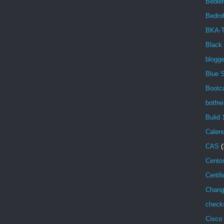
Bedien
Bedro
BKA-T
Black
blogg
Blue 
Bootc
botfrei
Bulid 
Calen
CAS
(
Cento
Certif
Chang
check
Cisco