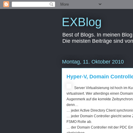
EXBlog
Best of Blogs. In meinen Blog
Die meisten Beiträge sind vo
Montag, 11. Oktober 2010
Hyper-V, Domain Controlle
Server Virtualisierung ist hoch im 
virtualisiert. Wer allerdings einen Domain
Augenmerk auf die korrekte Zeitsynchronis
denn…
… jeder Active Directory Client synchroni
… jeder Domain Controller gleicht seine
FSMO Rolle ab.
… der Domain Controller mit der PDC Emu