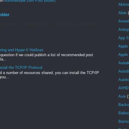
ren
Kommentare zum Post (Atom)
Aktivi
Alias
older
Anmel
re is what I remember: In the Office 365 web admin pages,
...
Antis
App S
Apple
ng and Hyper-V Hotfixes
Apple
e question if we could publish a list of recommended post
a...
Autod
stall the TCP/IP Protocol
Autod
 a number of resources shared, you can install the TCP/IP
rou...
Autolo
AVHD
Axis
(
Backu
Balloo
Basisd