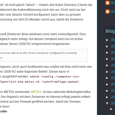
Ma
h” ist nicht gleich “falsch” – Haben alle Active Directory Clients die
nktioniert die Authentifizierung nach wie vor. Doch wird nur bei
Ma
r eine falsche Uhrzeit konfiguriert, kann dies zu grossen
ichung von fünf (5) Minuten reicht aus, damit die Kerberos-
Blog
soft Zeitserver (time.windows.com) mehr vorkonfiguriert. Dies
gleich mehr erfolgt. Auf diesen Umstand wird nun im Active
►
20
Windows Server 2008 R2 entsprechend hingewiesen:
►
20
►
20
server-talk.eu in this forest should be configured to correctly
ce
►
20
►
20
rigieren, doch auch funktioniert das cmdlet net time nicht mehr wie
►
20
ver 2008 R2 wäre folgender Befehl. Dieser kann in
r ausgeführt werden:
w32tm /config /computer:srv-
►
20
lpeerlist:ntp.metas.ch /syncfromflags:manual
►
20
►
20
 von METAS verwendet.
METAS
ist das nationale Metrologieinstitut
r Abgleich mit dem Zeitserver im Internet erfolgt jeweils mittels
►
20
hend auf der Firewall geöffnet werden, damit der Domain
▼
20
en kann.
►
ollte