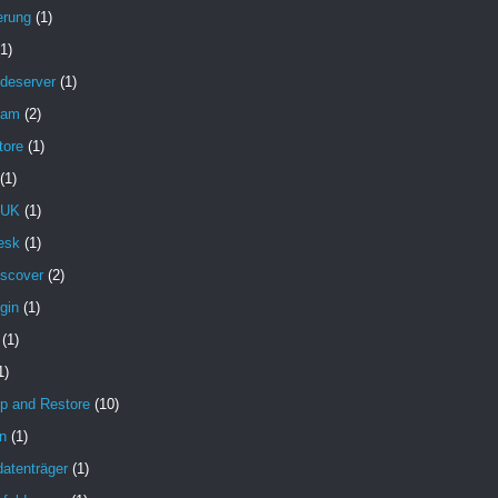
erung
(1)
(1)
deserver
(1)
pam
(2)
tore
(1)
(1)
 UK
(1)
esk
(1)
iscover
(2)
gin
(1)
(1)
1)
p and Restore
(10)
n
(1)
atenträger
(1)