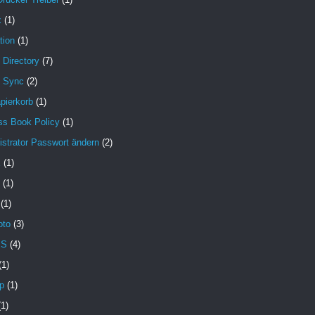
x
(1)
tion
(1)
 Directory
(7)
e Sync
(2)
pierkorb
(1)
ss Book Policy
(1)
strator Passwort ändern
(2)
X
(1)
(1)
(1)
oto
(3)
MS
(4)
(1)
p
(1)
(1)