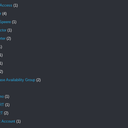
 Access
(1)
r
(4)
Speere
(1)
ctor
(1)
rter
(2)
1)
1)
1)
2)
se Availability Group
(2)
mo
(1)
RT
(1)
RT
(2)
t Account
(1)