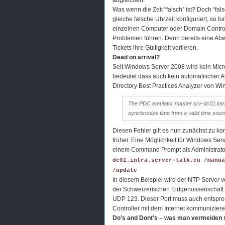
abgleichen.
Was wenn die Zeit “falsch” ist? Doch “falsc
gleiche falsche Uhrzeit konfiguriert, so fu
einzelnen Computer oder Domain Controlle
Problemen führen. Denn bereits eine Abwe
Tickets ihre Gültigkeit verlieren.
Dead on arrival?
Seit Windows Server 2008 wird kein Micro
bedeutet dass auch kein automatischer Ab
Directory Best Practices Analyzer von 
The PDC emulator master srv-dc01.intra.
synchronize time from a valid time sour
Diesen Fehler gilt es nun zunächst zu kor
früher. Eine Möglichkeit für Windows Ser
einem Command Prompt als Administrato
dc01.intra.server-talk.eu /manua
/update
In diesem Beispiel wird der NTP Server
der Schweizerischen Eidgenossenschaft. De
UDP 123. Dieser Port muss auch entsprec
Controller mit dem Internet kommunizier
Do’s and Dont’s – was man vermeiden s