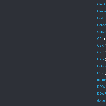
Client
Cluste
Code-
Conne
Conve
CPL
(
CSR
(
CSV
(
DAG
(
Databa
DC
(2)
dcpro
DD-W
DDW
defaul