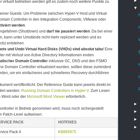
►
er virtuell betrieben werden gilt es zudem noch weitere Punkte zu
▼
t seiner Guests. Um Probleme zwischen Hyper-V Host und Virtual
omain Controller in den Integration Components, VMware oder
tiviert werden
.
tergefahren (Shutdown) und
darf nie pausiert werden
. Da bei einer
n, kann unter Umstände nicht mehr repliziert werden und es
cts) entstehen.
ots und Undo Virtual Hard Disks (VHDs) sind absolut tabu
! Eine
r mit Verlust von Active Directory Informationen enden.
kalischer Domain Controller
inklusive GC, DNS und den FSMO
e Domain Controller virtualisiert wurden, sollten diese zumindest
rden, um ein einfacheres und schnelleres Recovery durchführen
ument veröffentlicht. Der Reference Guide kann jeweils direkt im
aden werden:
Running Domain Controllers in Hyper-V
. Zum Lesen
e Word oder der
Microsoft Word Viewer
erforderlich.
►
ontroller in Betrieb genommen wird, muss noch sichergestellt
►
n Patch-Level aufweisen:
►
ERVICE PACK
HOTFIXES
►
rvice Pack 4
KB885875