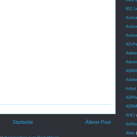
802.1
Activa
Active
Activ
AD-Pa
Addre
Admini
ADM
Adobe
Adopt
ADPh
ADR
AHCI
Startseite
Älterer Post
AirDro
Akku