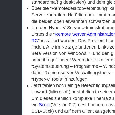
standardmäßig deaktiviert) und dem glei
Über die “Remotedesktopverbindung” ka
Server zugreifen. Natürlich bekommt m
die beiden oben erwähnten schwarzen u
Um den Hyper-V Server administratieren
Erstes die “
Remote Server Administratio
RC
” installiert werden. Das Problem hie
finden. Alle im Netz gefundenen Links z
Beta-Version von Windows 7, und den gib
habe ihn gefunden! Wenn der Installer g
“Systemsteuerung – Programme – Window
dann “Remoteserver-Verwaltungstools – 
“Hyper-V Tools” hinzufügen.
Jetzt fehlen noch einige Berechtigungsei
Howard (Microsoft) ausführlich in seine
Um dieses ziemlich komplexe Thema zu v
ein
Script
(Version 0.7) geschrieben, das 
USB-Stick) und auf dem Client ausgeführ