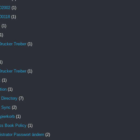
02002
(1)
00118
(1)
B
(1)
1)
Drucker Treiber
(1)
1)
Drucker Treiber
(1)
x
(1)
tion
(1)
 Directory
(7)
e Sync
(2)
pierkorb
(1)
ss Book Policy
(1)
strator Passwort ändern
(2)