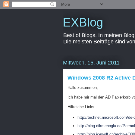
EXBlog
Best of Blogs. In meinen Blog
Die meisten Beiträge sind vo
Mittwoch, 15. Juni 2011
Windows 2008 R2 Active D
Hallo zusammen,
Ich habe mir mal den AD Papierkorb 
Hilfreiche Links:
http://technet.microsoft.com/de
http://blog.dikmenoglu.de/Perm
http://blog.icewolf.ch/archive/000