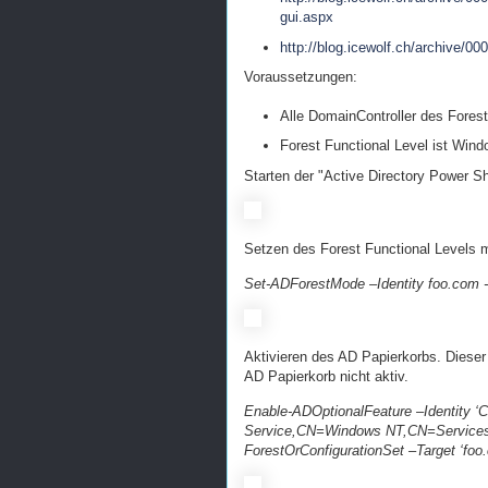
gui.aspx
http://blog.icewolf.ch/archive/0
Voraussetzungen:
Alle DomainController des Fores
Forest Functional Level ist Win
Starten der "Active Directory Power Sh
Setzen des Forest Functional Levels 
Set-ADForestMode –Identity foo.com
Aktivieren des AD Papierkorbs. Diese
AD Papierkorb nicht aktiv.
Enable-ADOptionalFeature –Identity 
Service,CN=Windows NT,CN=Services
ForestOrConfigurationSet –Target ‘foo