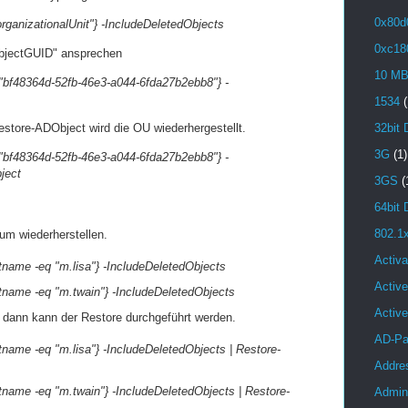
0x80d
organizationalUnit"} -IncludeDeletedObjects
0xc18
"ObjectGUID" ansprechen
10 M
 "bf48364d-52fb-46e3-a044-6fda27b2ebb8"} -
1534
(
store-ADObject wird die OU wiederhergestellt.
32bit 
3G
(1)
 "bf48364d-52fb-46e3-a044-6fda27b2ebb8"} -
ject
3GS
(
64bit 
802.1
um wiederherstellen.
Activa
tname -eq "m.lisa"} -IncludeDeletedObjects
Active
tname -eq "m.twain"} -IncludeDeletedObjects
Activ
 dann kann der Restore durchgeführt werden.
AD-Pa
name -eq "m.lisa"} -IncludeDeletedObjects | Restore-
Addre
tname -eq "m.twain"} -IncludeDeletedObjects | Restore-
Admini