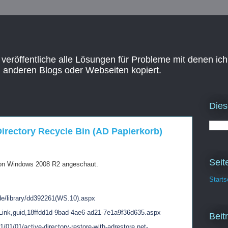
 veröffentliche alle Lösungen für Probleme mit denen ich
n anderen Blogs oder Webseiten kopiert.
Dies
irectory Recycle Bin (AD Papierkorb)
Seit
von Windows 2008 R2 angeschaut.
Starts
-de/library/dd392261(WS.10).aspx
aLink,guid,18ffdd1d-9bad-4ae6-ad21-7e1a9f36d635.aspx
Beit
1/01/01/active-directory-restore-with-adrestore.net-