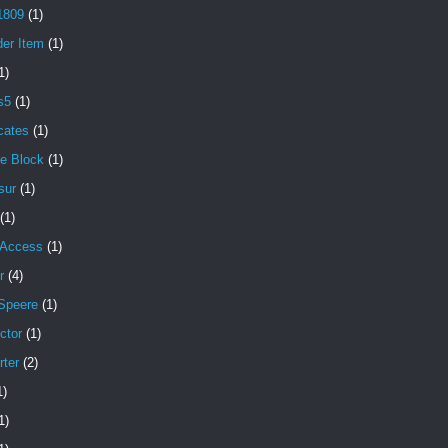
1809
(1)
der Item
(1)
1)
s5
(1)
icates
(1)
e Block
(1)
sur
(1)
(1)
 Access
(1)
r
(4)
Speere
(1)
ctor
(1)
rter
(2)
1)
1)