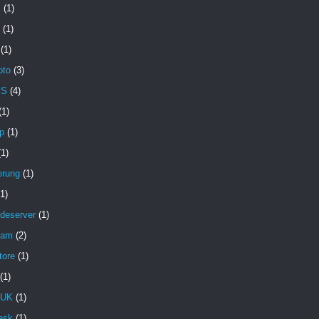
X
(1)
(1)
(1)
oto
(3)
MS
(4)
(1)
p
(1)
(1)
erung
(1)
(1)
deserver
(1)
pam
(2)
tore
(1)
(1)
 UK
(1)
esk
(1)