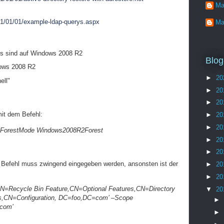
Ma
001/01/01/example-ldap-querys.aspx
Ma
ts sind auf Windows 2008 R2
Blog
dows 2008 R2
►
20
ell"
►
20
►
20
mit dem Befehl:
►
20
►
20
 -ForestMode Windows2008R2Forest
►
20
►
20
r Befehl muss zwingend eingegeben werden, ansonsten ist der
►
20
►
20
‘CN=Recycle Bin Feature,CN=Optional Features,CN=Directory
▼
20
,CN=Configuration, DC=foo,DC=com’ –Scope
►
.com’
►