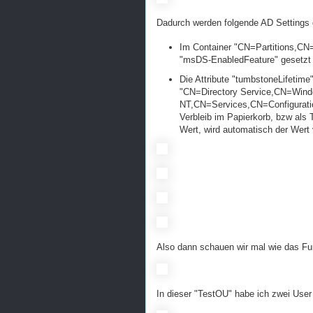
Dadurch werden folgende AD Settings
Im Container "CN=Partitions,CN
"msDS-EnabledFeature" gesetzt
Die Attribute "tumbstoneLifetim
"CN=Directory Service,CN=Win
NT,CN=Services,CN=Configurati
Verbleib im Papierkorb, bzw als
Wert, wird automatisch der Wer
Also dann schauen wir mal wie das Fun
In dieser "TestOU" habe ich zwei User e