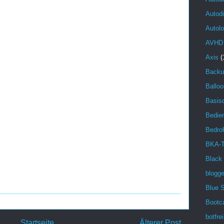
Autod
Autolo
AVHD
Axis
(
Backu
Balloo
Basisd
Bedien
Bedro
BKA-T
Black
blogg
Blue 
Bootc
botfrei
Startseite
Älterer Post