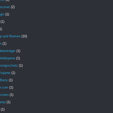
iscover
(2)
gin
(1)
(1)
1)
p and Restore
(10)
n
(1)
atenträger
(1)
feldsperre
(1)
hungsschutz
(1)
rojaner
(1)
 Berry
(1)
er.com
(1)
Screen
(1)
amp
(1)
(1)