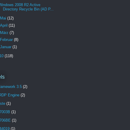
Windows 2008 R2 Active
Directory Recycle Bin (AD P...
Mai
(12)
April
(11)
März
(7)
Februar
(8)
Januar
(1)
10
(118)
ls
Framework 3.5
(2)
 RDP Engine
(2)
aste
(1)
7003B
(1)
706BE
(1)
44019
(1)