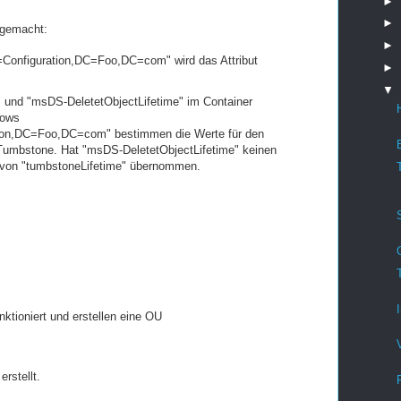
►
►
 gemacht:
►
=Configuration,DC=Foo,DC=com" wird das Attribut
►
▼
e" und "msDS-DeletetObjectLifetime" im Container
dows
on,DC=Foo,DC=com" bestimmen die Werte für den
 Tumbstone. Hat "msDS-DeletetObjectLifetime" keinen
t von "tumbstoneLifetime" übernommen.
ktioniert und erstellen eine OU
rstellt.