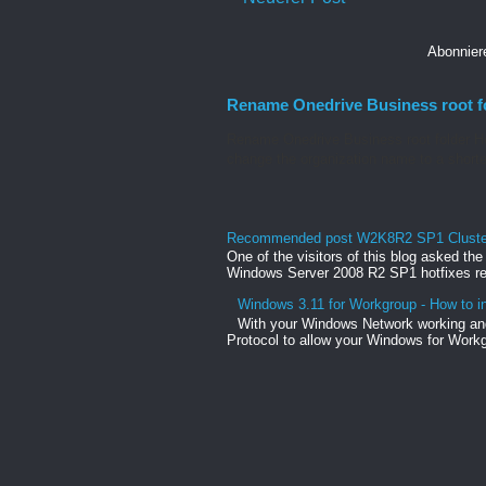
Abonnie
Rename Onedrive Business root f
Rename Onedrive Business root folder He
change the organization name to a shorte
Recommended post W2K8R2 SP1 Clusteri
One of the visitors of this blog asked th
Windows Server 2008 R2 SP1 hotfixes rel
Windows 3.11 for Workgroup - How to in
With your Windows Network working and
Protocol to allow your Windows for Workg