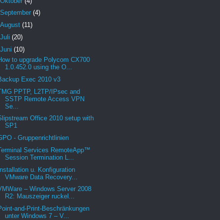
Oktober
(4)
September
(4)
August
(11)
Juli
(20)
Juni
(10)
How to upgrade Polycom CX700
1.0.452.0 using the O...
Backup Exec 2010 v3
TMG PPTP, L2TP/IPsec and
SSTP Remote Access VPN
Se...
Slipstream Office 2010 setup with
SP1
GPO - Gruppenrichtlinien
Terminal Services RemoteApp™
Session Termination L...
Installation u. Konfiguration
VMware Data Recovery...
VMWare – Windows Server 2008
R2: Mauszeiger ruckel...
Point-and-Print-Beschränkungen
unter Windows 7 – V...