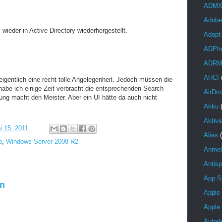
ADM
Adobe
ieder in Active Directory wiederhergestellt.
Adopt
ADPh
ADR
AHCI
 eigentlich eine recht tolle Angelegenheit. Jedoch müssen die
habe ich einige Zeit verbracht die entsprechenden Search
AirDro
ng macht den Meister. Aber ein UI hätte da auch nicht
Akku
Aktivi
i 15, 2011
Alias
b
,
Windows Server 2008 R2
Anmel
Antis
App S
en
Apple
Apple
Autod