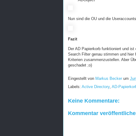
Nun sind die OU und die Useraccounts w
Fazit
Der AD Papierkorb funktioniert und ist
Search Filter genau stimmen und hier 
Kriterien zusammenzustellen. Aber Übu
geschadet ;o)
Eingestellt von
Markus Becker
um
Jun
Labels:
Active Directory
,
AD-Papierkor
Keine Kommentare:
Kommentar veröffentlich