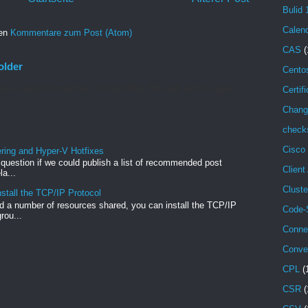
Bulid 
Calen
ren
Kommentare zum Post (Atom)
CAS
(
older
Cento
re is what I remember: In the Office 365 web admin pages,
Certif
...
Chang
check
Cisco
ng and Hyper-V Hotfixes
e question if we could publish a list of recommended post
Client
a...
Cluste
stall the TCP/IP Protocol
 a number of resources shared, you can install the TCP/IP
Code-
rou...
Conne
Conve
CPL
(
CSR
(