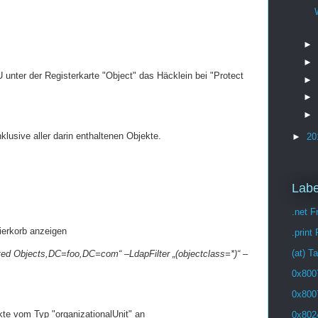
►
►
 unter der Registerkarte "Object" das Häcklein bei "Protect
►
►
►
klusive aller darin enthaltenen Objekte.
►
20
Labe
.net 
ierkorb anzeigen
.print
(at) T
d Objects,DC=foo,DC=com“ –LdapFilter „(objectclass=*)“ –
0x800
0x800
kte vom Typ "organizationalUnit" an
0x802