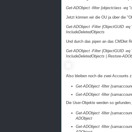
Get-ADObject -filter {objectclass -eq "
Jetzt können wir die OU ja über die 
Get-ADObject -Filter {ObjectGUID -eq
IncludeDeletedObjects
Und durch das pipen an das CMDlet Re
Get-ADObject -Filter {ObjectGUID -eq
IncludeDeletedObjects | Restore-ADOb
Also bleiben noch die zwei Accounts z
Get-ADObject -filter {samaccoun
Get-ADObject -filter {samaccoun
Die User-Objekte werden so gefunden,
Get-ADObject -filter {samaccount
ADObject
Get-ADObject -filter {samaccoun
ADObject