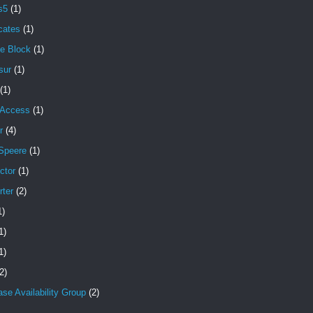
s5
(1)
icates
(1)
e Block
(1)
sur
(1)
(1)
 Access
(1)
r
(4)
Speere
(1)
ctor
(1)
rter
(2)
1)
1)
1)
2)
se Availability Group
(2)