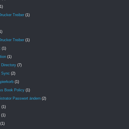
1)
Drucker Treiber
(1)
1)
Drucker Treiber
(1)
x
(1)
tion
(1)
 Directory
(7)
e Sync
(2)
pierkorb
(1)
ss Book Policy
(1)
strator Passwort ändern
(2)
X
(1)
(1)
(1)