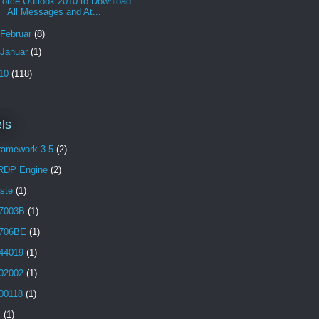
Force Outlook 2010 to Download
All Messages and At...
Februar
(8)
Januar
(1)
10
(118)
ls
Framework 3.5
(2)
 RDP Engine
(2)
aste
(1)
7003B
(1)
706BE
(1)
44019
(1)
02002
(1)
00118
(1)
B
(1)