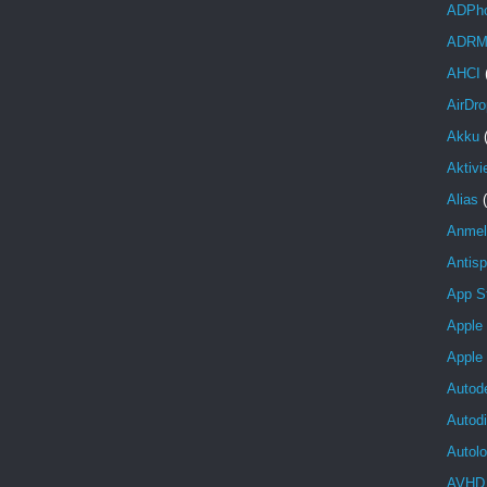
ADPh
ADR
AHCI
AirDro
Akku
Aktivi
Alias
Anmel
Antis
App S
Apple
Apple
Autod
Autod
Autolo
AVHD