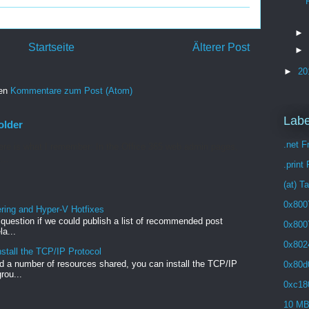
►
Startseite
Älterer Post
►
►
20
ren
Kommentare zum Post (Atom)
Labe
older
.net 
re is what I remember: In the Office 365 web admin pages,
...
.print
(at) T
0x800
ng and Hyper-V Hotfixes
e question if we could publish a list of recommended post
0x800
a...
0x802
stall the TCP/IP Protocol
 a number of resources shared, you can install the TCP/IP
0x80d
rou...
0xc18
10 M