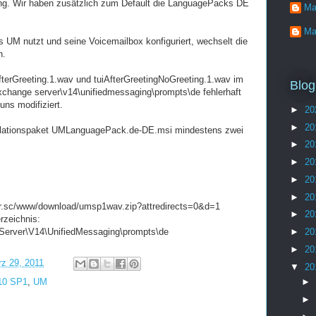
g. Wir haben zusätzlich zum Default die LanguagePacks DE
Ma
Ma
UM nutzt und seine Voicemailbox konfiguriert, wechselt die
h.
AfterGreeting.1.wav und tuiAfterGreetingNoGreeting.1.wav im
Blog
xchange server\v14\unifiedmessaging\prompts\de fehlerhaft
uns modifiziert.
►
20
►
20
tallationspaket UMLanguagePack.de-DE.msi mindestens zwei
►
20
►
20
►
20
►
20
ker.sc/www/download/umsp1wav.zip?attredirects=0&d=1
►
20
rzeichnis:
 Server\V14\UnifiedMessaging\prompts\de
►
20
►
20
z 29, 2011
▼
20
10 SP1
,
UM
►
►