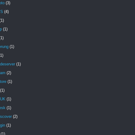
oto
(3)
MS
(4)
(1)
p
(1)
(1)
erung
(1)
(1)
deserver
(1)
pam
(2)
tore
(1)
(1)
 UK
(1)
esk
(1)
iscover
(2)
gin
(1)
(1)