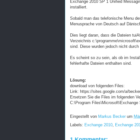
Exchange 2010 SP 1 Unified Messagin
installiert.
Sobald man das telefonische Menu des 
Menusprache von Deutsch auf Dänisc
Dies liegt daran, dass die Dateien tui
Verzeichnis c:\programme\microsoft\e
sind. Diese wurden jedoch nicht durch 
Es scheint so zu sein, als ob im Ins
fehlerhafte Dateien enthalten sind.
Lösung:
download von folgenden Files:
Link: https://sites.google.com/a/bec
Ersetzen Sie die Files im folgenden Ve
C:\Program Files\Microsoft\Exchange
Eingestellt von
Markus Becker
um
Mär
Labels:
Exchange 2010
,
Exchange 20
1 Kommentar: