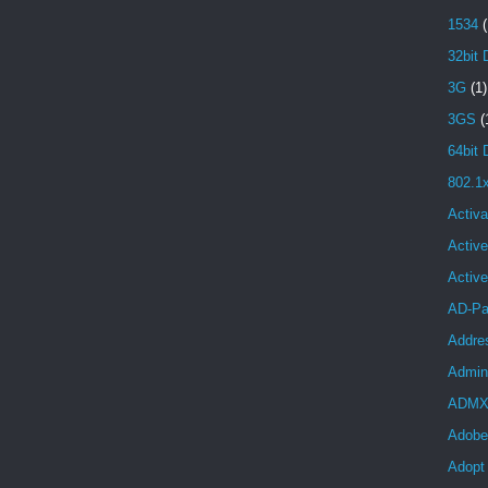
1534
(
32bit 
3G
(1)
3GS
(
64bit 
802.1
Activa
Active
Activ
AD-Pa
Addre
Admini
ADM
Adobe
Adopt