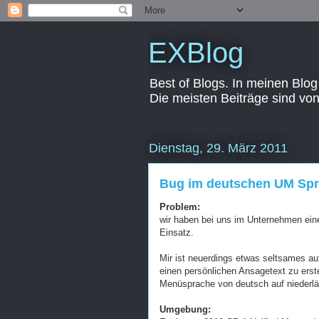
EXBlog
Best of Blogs. In meinen Blog
Die meisten Beiträge sind vo
Dienstag, 29. März 2011
Bug im deutschen UM Spr
Problem:
wir haben bei uns im Unternehmen ein
Einsatz.
Mir ist neuerdings etwas seltsames a
einen persönlichen Ansagetext zu erst
Menüsprache von deutsch auf niederlä
Umgebung: