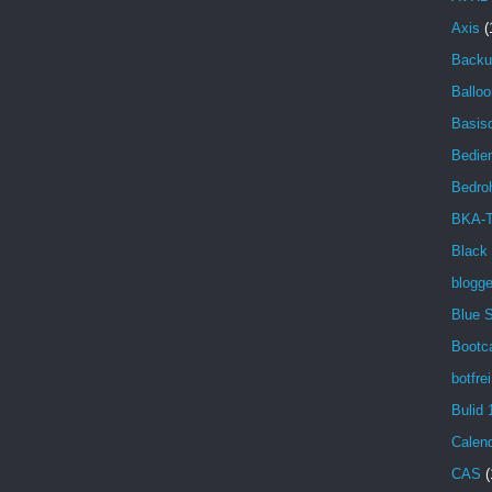
Axis
(
Backu
Balloo
Basisd
Bedien
Bedro
BKA-T
Black
blogg
Blue 
Bootc
botfrei
Bulid 
Calen
CAS
(