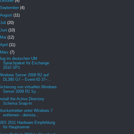
Oktober
(4)
September
(4)
August
(11)
Juli
(20)
Juni
(10)
Mai
(12)
April
(11)
März
(7)
Bug im deutschen UM
Sprachpaket für Exchange
2010 SP1
Windows Server 2008 R2 auf
DL380 G7 – Event-ID 37–...
Sicherung von virtuellen Windows
Server 2008 R2 Sy...
Install the Active Directory
Schema Snap-In
Druckertreiber unter Windows 7
entfernen - deinsta...
SBS 2011 Hardware Empfehlung
für Hauptserver