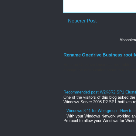
Neuerer Post
Abonnie
Rename Onedrive Business root f
Rename Onedrive Business root folder He
change the organization name to a shorte
Recommended post W2K8R2 SP1 Clusteri
One of the visitors of this blog asked th
Windows Server 2008 R2 SP1 hotfixes rel
Windows 3.11 for Workgroup - How to in
With your Windows Network working and
Protocol to allow your Windows for Workg