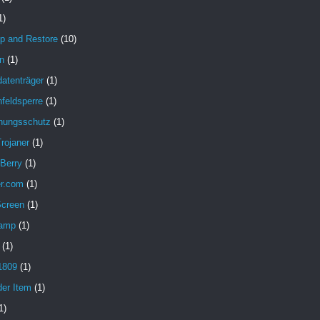
1)
p and Restore
(10)
n
(1)
atenträger
(1)
feldsperre
(1)
hungsschutz
(1)
rojaner
(1)
 Berry
(1)
er.com
(1)
Screen
(1)
amp
(1)
(1)
1809
(1)
der Item
(1)
1)