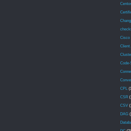
Cento
Certif
Chang
check
Cisco
Client
Cluste
Code-
Conne
Conve
CPL
(
CSR
(
CSV
(
DAG
(
Databa
DC
(2)