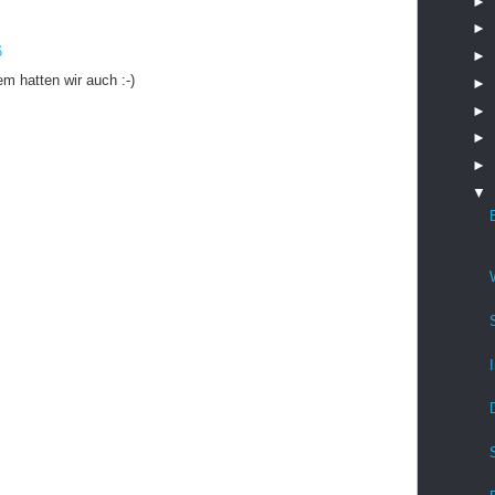
►
►
6
►
m hatten wir auch :-)
►
►
►
►
▼