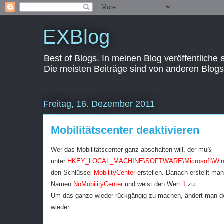
EXBlog
Best of Blogs. In meinen Blog veröffentliche
Die meisten Beiträge sind von anderen Blogs
Freitag, 16. Dezember 2011
Mobilitätscenter deaktivieren
Wer das Mobilitätscenter ganz abschalten will, der muß
unter
HKEY_LOCAL_MACHINE\SOFTWARE\Microsoft\Window
den Schlüssel
MobilityCenter
erstellen. Danach erstellt m
Namen
NoMobilityCenter
und weist den Wert
1
zu.
Um das ganze wieder rückgängig zu machen, ändert man den
wieder.