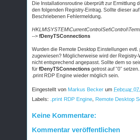
Die Installationsroutine überprüft zur Ermittlun
den folgenden Registry-Eintrag. Sollte dieser au
Beschriebenen Fehlermeldung.
HKLM\SYSTEM\CurrentControlSet\Control\Termi
-->
fDenyTSConnections
Wurden die Remote Desktop Einstellungen evtl.
zugewiesen? Möglicherweise wird der Registry
nicht entsprechend angepasst. Sollte dem so se
für
fDenyTSConnections
getrost auf "0" setzen.
.print RDP Engine wieder möglich sein.
Eingestellt von
Markus Becker
um
Februar 07
Labels:
.print RDP Engine
,
Remote Desktop S
Keine Kommentare:
Kommentar veröffentlichen