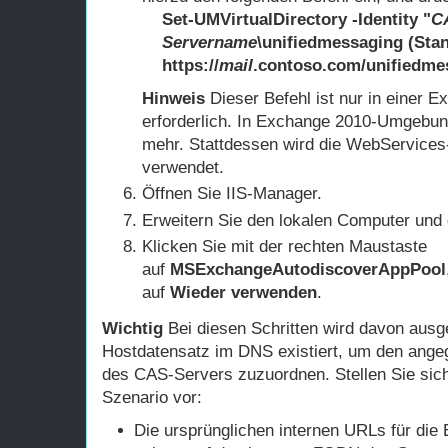
Set-UMVirtualDirectory -Identity "
C
Servername
\unifiedmessaging (Stan
https://
mail
.contoso.com/unifiedme
Hinweis
Dieser Befehl ist nur in einer
erforderlich. In Exchange 2010-Umgebunge
mehr. Stattdessen wird die WebService
verwendet.
Öffnen Sie IIS-Manager.
Erweitern Sie den lokalen Computer und
Klicken Sie mit der rechten Maustaste
auf
MSExchangeAutodiscoverAppPool
auf
Wieder verwenden
.
Wichtig
Bei diesen Schritten wird davon ausg
Hostdatensatz im DNS existiert, um den ang
des CAS-Servers zuzuordnen. Stellen Sie sich
Szenario vor:
Die ursprünglichen internen URLs für d