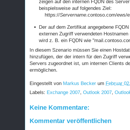
zeigen auf den internen FQDN des Server
beispielsweise auf folgendes Ziel:
https://
Servername
.contoso.com/ews/
Der auf dem Zertifikat angegebene FQDN z
externen Zugriff verwendeten Hostnamen d
wird z. B. ein FQDN wie "mail.contoso.c
In diesem Szenario müssen Sie einen Hostdat
hinzufügen, der der intern für den Zugriff ve
Servers zugeordnet ist, um internen Clients de
ermöglichen.
Eingestellt von
Markus Becker
um
Februar 02
Labels:
Exchange 2007
,
Outlook 2007
,
Outloo
Keine Kommentare:
Kommentar veröffentlichen