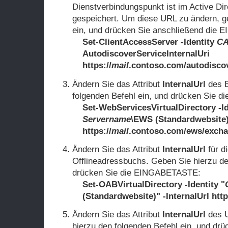
Dienstverbindungspunkt ist im Active Dir
gespeichert. Um diese URL zu ändern, g
ein, und drücken Sie anschließend die
Set-ClientAccessServer -Identity
CA
AutodiscoverServiceInternalUri
https://
mail
.contoso.com/autodisco
Ändern Sie das Attribut
InternalUrl
des E
folgenden Befehl ein, und drücken Sie
Set-WebServicesVirtualDirectory -Id
Servername
\EWS (Standardwebsite)"
https://
mail
.contoso.com/ews/exch
Ändern Sie das Attribut
InternalUrl
für d
Offlineadressbuchs. Geben Sie hierzu de
drücken Sie die EINGABETASTE:
Set-OABVirtualDirectory -Identity "
(Standardwebsite)" -InternalUrl http
Ändern Sie das Attribut
InternalUrl
des U
hierzu den folgenden Befehl ein, und d