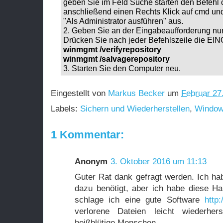
geben Sie im Feld Suche starten den Befehl
anschließend einen Rechts Klick auf cmd un
"Als Administrator ausführen" aus.
2. Geben Sie an der Eingabeaufforderung nun
Drücken Sie nach jeder Befehlszeile die 
winmgmt /verifyrepository
winmgmt /salvagerepository
3. Starten Sie den Computer neu.
Eingestellt von
Markus Becker
um
Februar 27
Labels:
Sichern und Wiederherstellen
,
Window
1 Kommentar:
Anonym
3. Oktober 2016 um 11:13
Guter Rat dank gefragt werden. Ich ha
dazu benötigt, aber ich habe diese Ha
schlage ich eine gute Software
http
verlorene Dateien leicht wiederhers
heißblütige Menschen.