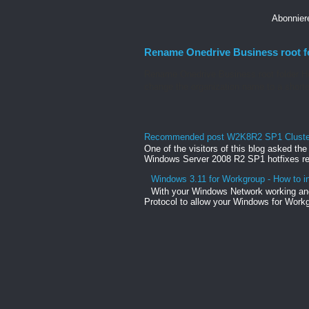
Abonnie
Rename Onedrive Business root f
Rename Onedrive Business root folder He
change the organization name to a shorte
Recommended post W2K8R2 SP1 Clusteri
One of the visitors of this blog asked th
Windows Server 2008 R2 SP1 hotfixes rel
Windows 3.11 for Workgroup - How to in
With your Windows Network working and
Protocol to allow your Windows for Workg