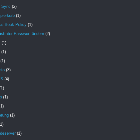
e Sync
(2)
pierkorb
(1)
ss Book Policy
(1)
strator Passwort ändern
(2)
X
(1)
(1)
(1)
oto
(3)
MS
(4)
(1)
p
(1)
(1)
erung
(1)
(1)
deserver
(1)