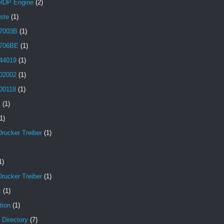
 RDP Engine
(2)
aste
(1)
7003B
(1)
706BE
(1)
44019
(1)
02002
(1)
00118
(1)
B
(1)
1)
Drucker Treiber
(1)
1)
Drucker Treiber
(1)
x
(1)
tion
(1)
 Directory
(7)