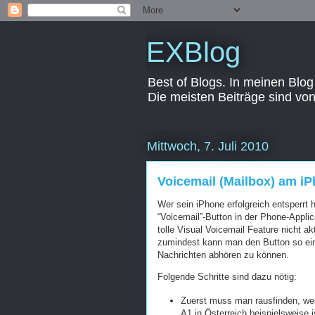
EXBlog
Best of Blogs. In meinen Blog
Die meisten Beiträge sind vo
Mittwoch, 7. Juli 2010
Voicemail (Mailbox) am iP
Wer sein iPhone erfolgreich entsperrt
“
Voicemail
”-Button in der Phone-Applic
tolle Visual
Voicemail
Feature nicht akt
zumindest kann man den Button so ein
Nachrichten abhören zu können.
Folgende Schritte sind dazu nötig:
Zuerst muss man rausfinden, we
A1
in Österreich beispielsweise i