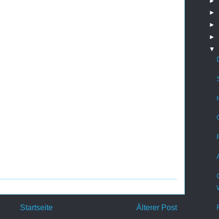
►
►
►
►
▼
Startseite
Älterer Post