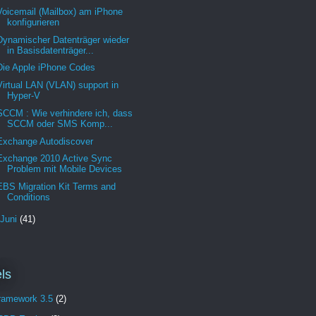
Voicemail (Mailbox) am iPhone
konfigurieren
Dynamischer Datenträger wieder
in Basisdatenträger...
Die Apple iPhone Codes
Virtual LAN (VLAN) support in
Hyper-V
SCCM : Wie verhindere ich, dass
SCCM oder SMS Komp...
Exchange Autodiscover
Exchange 2010 Active Sync
Problem mit Mobile Devices
EBS Migration Kit Terms and
Conditions
Juni
(41)
ls
Framework 3.5
(2)