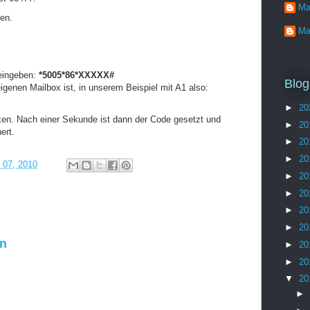
Ma
en.
Ma
eingeben:
*5005*86*XXXXX#
Blog
enen Mailbox ist, in unserem Beispiel mit
A1
also:
►
20
cken. Nach einer Sekunde ist dann der Code gesetzt und
►
20
ert.
►
20
►
20
i 07, 2010
►
20
►
20
►
20
►
20
en
►
20
►
20
▼
20
►