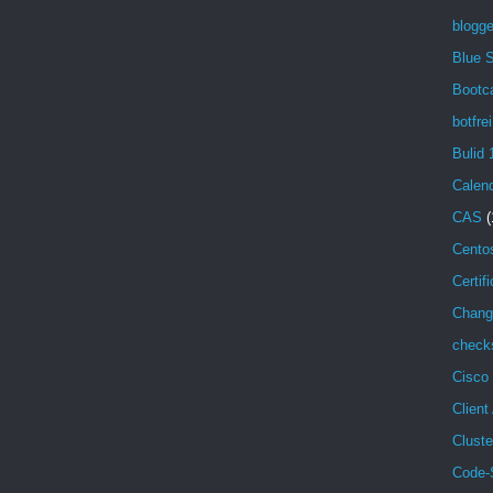
blogg
Blue 
Bootc
botfrei
Bulid 
Calen
CAS
(
Cento
Certif
Chang
check
Cisco
Client
Cluste
Code-