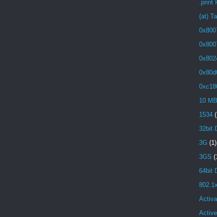
.print
(at) T
0x800
0x800
0x802
0x80d
0xc18
10 M
1534
(
32bit 
3G
(1)
3GS
(
64bit 
802.1
Activa
Active