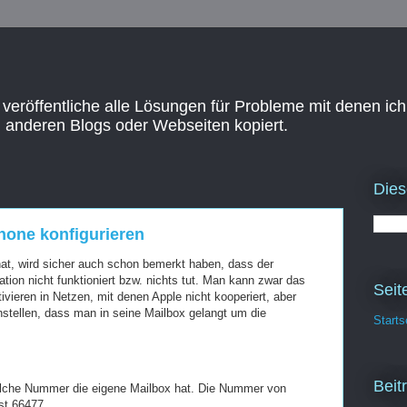
 veröffentliche alle Lösungen für Probleme mit denen ich
n anderen Blogs oder Webseiten kopiert.
Dies
hone konfigurieren
 hat, wird sicher auch schon bemerkt haben, dass der
ation nicht funktioniert bzw. nichts tut. Man kann zwar das
Seit
ivieren in Netzen, mit denen Apple nicht kooperiert, aber
stellen, dass man in seine Mailbox gelangt um die
Starts
Beit
lche Nummer die eigene Mailbox hat. Die Nummer von
st 66477.