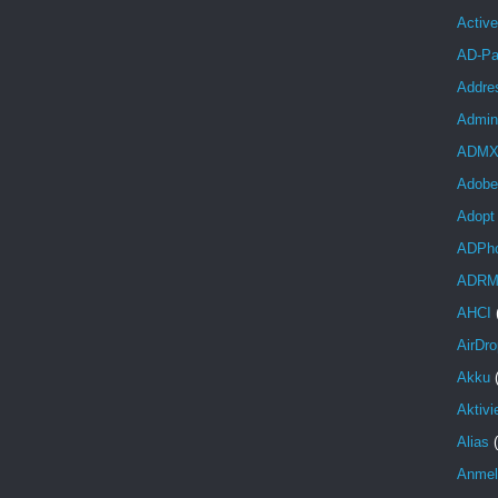
Activ
AD-Pa
Addre
Admini
ADM
Adobe
Adopt
ADPh
ADR
AHCI
AirDro
Akku
Aktivi
Alias
Anmel