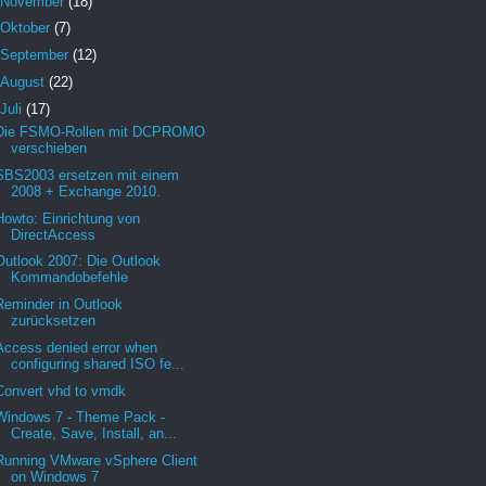
November
(18)
Oktober
(7)
September
(12)
August
(22)
Juli
(17)
Die FSMO-Rollen mit DCPROMO
verschieben
SBS2003 ersetzen mit einem
2008 + Exchange 2010.
Howto: Einrichtung von
DirectAccess
Outlook 2007: Die Outlook
Kommandobefehle
Reminder in Outlook
zurücksetzen
Access denied error when
configuring shared ISO fe...
Convert vhd to vmdk
Windows 7 - Theme Pack -
Create, Save, Install, an...
Running VMware vSphere Client
on Windows 7