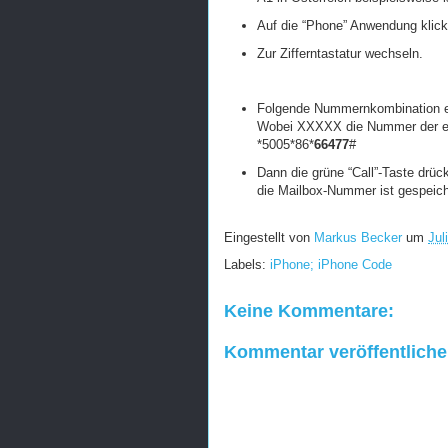
Auf die “Phone” Anwendung klick
Zur Zifferntastatur wechseln.
Folgende Nummernkombination 
Wobei XXXXX die Nummer der eig
*5005*86*
66477
#
Dann die grüne “Call”-Taste drü
die Mailbox-Nummer ist gespeich
Eingestellt von
Markus Becker
um
Jul
Labels:
iPhone; iPhone Code
Keine Kommentare:
Kommentar veröffentlich