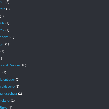
pam
(2)
tore
(1)
(1)
 UK
(1)
esk
(1)
iscover
(2)
gin
(1)
(1)
1)
p and Restore
(10)
n
(1)
atenträger
(1)
feldsperre
(1)
hungsschutz
(1)
rojaner
(1)
 Berry
(1)