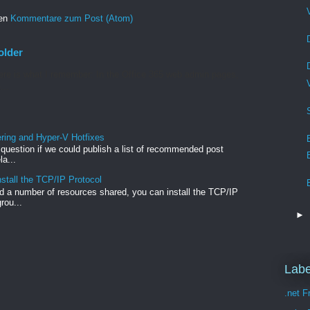
ren
Kommentare zum Post (Atom)
older
re is what I remember: In the Office 365 web admin pages,
...
ng and Hyper-V Hotfixes
e question if we could publish a list of recommended post
a...
stall the TCP/IP Protocol
 a number of resources shared, you can install the TCP/IP
rou...
►
Labe
.net 