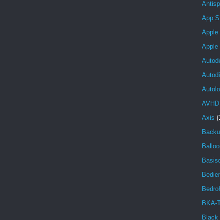
Antis
App S
Apple
Apple
Autod
Autod
Autolo
AVHD
Axis
(
Backu
Balloo
Basisd
Bedien
Bedro
BKA-T
Black