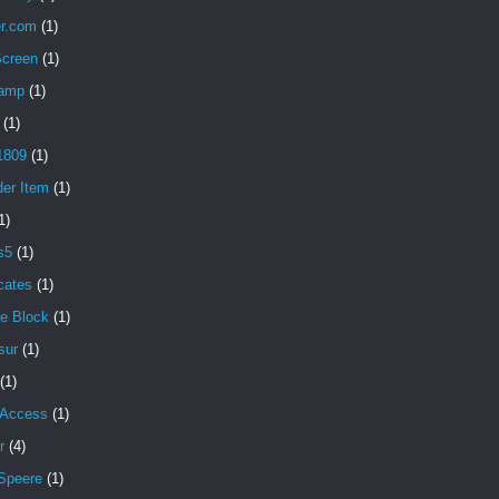
er.com
(1)
Screen
(1)
amp
(1)
(1)
1809
(1)
der Item
(1)
1)
s5
(1)
icates
(1)
e Block
(1)
sur
(1)
(1)
 Access
(1)
r
(4)
Speere
(1)