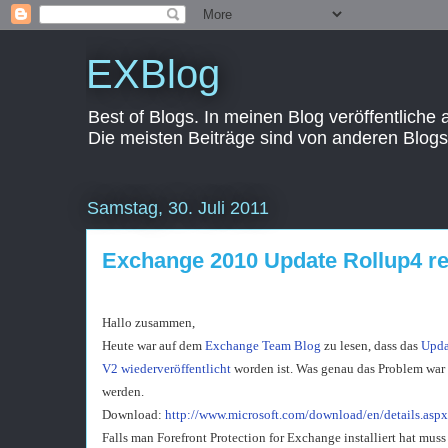
EXBlog
Best of Blogs. In meinen Blog veröffentliche
Die meisten Beiträge sind von anderen Blogs
Samstag, 30. Juli 2011
Exchange 2010 Update Rollup4 re
Hallo zusammen,
Heute war auf dem
Exchange Team Blog
zu lesen, dass das
Upda
V2 wiederveröffentlicht
worden ist. Was genau das Problem war
werden.
Download:
http://www.microsoft.com/download/en/details.as
Falls man Forefront Protection for Exchange installiert hat muss 