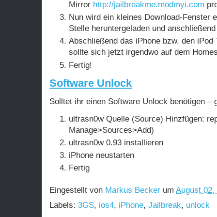
Mirror
http://jailbreakme.modmyi.com
pro
Nun wird ein kleines Download-Fenster e
Stelle heruntergeladen und anschließend i
Abschließend das iPhone bzw. den iPod 
sollte sich jetzt irgendwo auf dem Home
Fertig!
Software Unlock
Solltet ihr einen Software Unlock benötigen – g
ultrasn0w Quelle (Source) Hinzfügen: re
Manage>Sources>Add)
ultrasn0w 0.93 installieren
iPhone neustarten
Fertig
Eingestellt von
Markus Becker
um
August 02,
Labels:
3GS
,
ios4
,
iPhone
,
Jailbreak
,
unlock