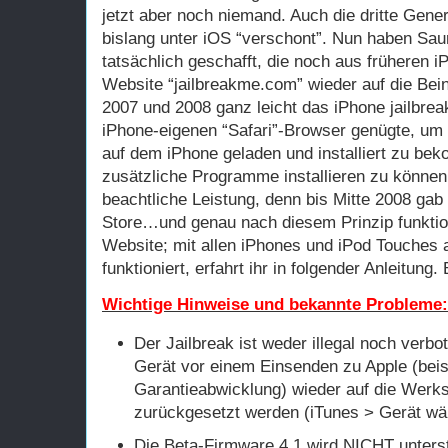
jetzt aber noch niemand. Auch die dritte Gene
bislang unter iOS “verschont”. Nun haben Sa
tatsächlich geschafft, die noch aus früheren 
Website “jailbreakme.com” wieder auf die Bein
2007 und 2008 ganz leicht das iPhone jailbrea
iPhone-eigenen “Safari”-Browser genügte, um 
auf dem iPhone geladen und installiert zu be
zusätzliche Programme installieren zu könne
beachtliche Leistung, denn bis Mitte 2008 gab
Store…und genau nach diesem Prinzip funktio
Website; mit allen iPhones und iPod Touches
funktioniert, erfahrt ihr in folgender Anleitung
Wichtige Hinweise und bekannte Probleme:
Der Jailbreak ist weder illegal noch verbot
Gerät vor einem Einsenden zu Apple (beis
Garantieabwicklung) wieder auf die Werks
zurückgesetzt werden (iTunes > Gerät wäh
Die Beta-Firmware 4.1 wird NICHT unterst