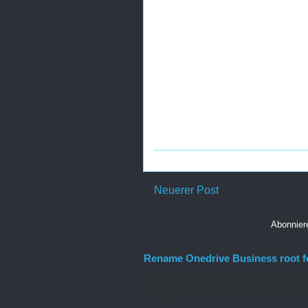
Neuerer Post
Abonnie
Rename Onedrive Business root f
Rename Onedrive Business root folder He
change the organization name to a shorte