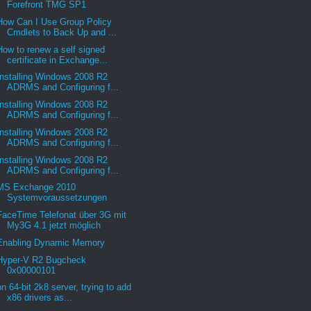
Forefront TMG SP1
How Can I Use Group Policy
Cmdlets to Back Up and ...
How to renew a self signed
certificate in Exchange...
Installing Windows 2008 R2
ADRMS and Configuring f...
Installing Windows 2008 R2
ADRMS and Configuring f...
Installing Windows 2008 R2
ADRMS and Configuring f...
Installing Windows 2008 R2
ADRMS and Configuring f...
MS Exchange 2010
Systemvoraussetzungen
FaceTime Telefonat über 3G mit
My3G 4.1 jetzt möglich
Enabling Dynamic Memory
Hyper-V R2 Bugcheck
0x00000101
on 64-bit 2k8 server, trying to add
x86 drivers as...