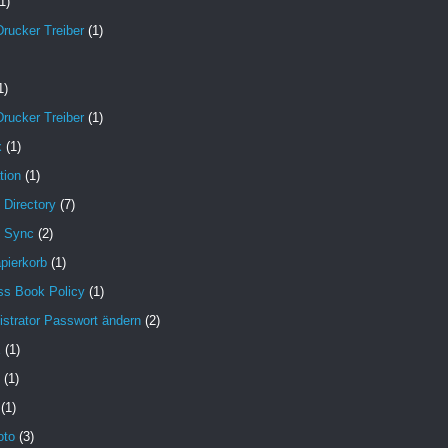
1)
Drucker Treiber
(1)
1)
Drucker Treiber
(1)
x
(1)
tion
(1)
 Directory
(7)
e Sync
(2)
pierkorb
(1)
ss Book Policy
(1)
strator Passwort ändern
(2)
X
(1)
(1)
(1)
oto
(3)