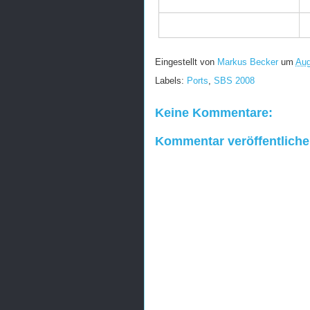
Eingestellt von
Markus Becker
um
Aug
Labels:
Ports
,
SBS 2008
Keine Kommentare:
Kommentar veröffentlich