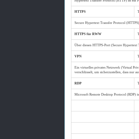
Hypertext Transfer Protocol (HTTP) ist ein
HTTPS
Secure Hypertext Transfer Protocol (HTTPS) 
HTTPS für RWW
Über diesen HTTPS-Port (Secure Hypertext T
VPN
Ein virtuelles privates Netzwerk (Virtual P
verschlüsselt, um sicherzustellen, dass nur a
RDP
Microsoft Remote Desktop Protocol (RDP) is