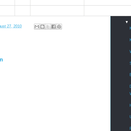
►
►
►
▼
ust 27, 2010
en