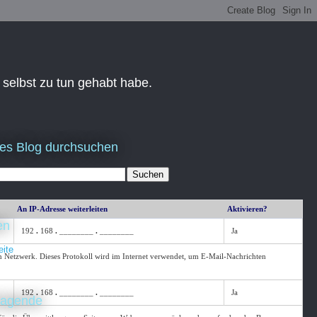
 selbst zu tun gehabt habe.
es Blog durchsuchen
An IP-Adresse weiterleiten
Aktivieren?
en
192
.
168
.
________
.
________
Ja
eite
 Netzwerk. Dieses Protokoll wird im Internet verwendet, um E-Mail-Nachrichten
192
.
168
.
________
.
________
Ja
ragende