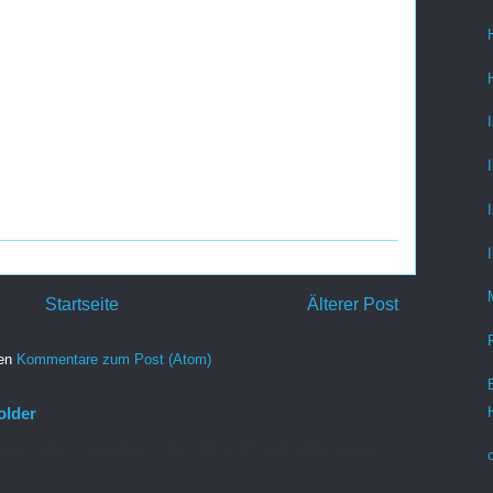
Startseite
Älterer Post
ren
Kommentare zum Post (Atom)
older
re is what I remember: In the Office 365 web admin pages,
...