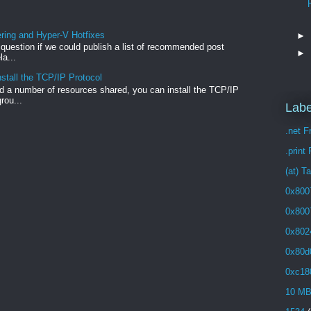
ng and Hyper-V Hotfixes
►
e question if we could publish a list of recommended post
►
a...
stall the TCP/IP Protocol
 a number of resources shared, you can install the TCP/IP
rou...
Labe
.net 
.print
(at) T
0x800
0x800
0x802
0x80d
0xc18
10 M