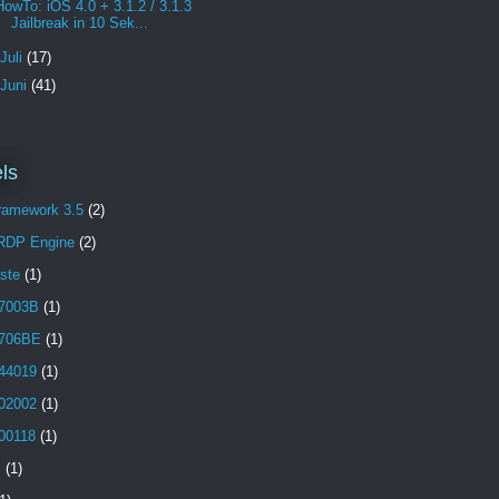
HowTo: iOS 4.0 + 3.1.2 / 3.1.3
Jailbreak in 10 Sek...
Juli
(17)
Juni
(41)
ls
Framework 3.5
(2)
 RDP Engine
(2)
aste
(1)
7003B
(1)
706BE
(1)
44019
(1)
02002
(1)
00118
(1)
B
(1)