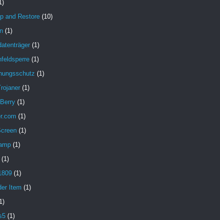
1)
p and Restore
(10)
n
(1)
atenträger
(1)
feldsperre
(1)
hungsschutz
(1)
rojaner
(1)
 Berry
(1)
er.com
(1)
Screen
(1)
amp
(1)
(1)
1809
(1)
der Item
(1)
1)
s5
(1)