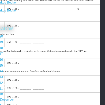
 für die Übermittlung von Seiten von Webservern zurück an den anfordernden Browser.
rkus Becker
192
.
168
.
________
.
________
Ja
rkus Becker
192
.
168
.
________
.
________
-Archiv
zeigt werden.
20
(7)
19
(12)
192
.
168
.
________
.
________
18
(14)
einem großen Netzwerk verbindet, z. B. einem Unternehmensnetzwerk. Ein VPN ist
17
(2)
16
(4)
192
.
168
.
________
.
________
15
(7)
14
(6)
 Computer an einem anderen Standort verbinden können.
13
(16)
192
.
168
.
________
.
________
12
(46)
192
.
168
.
________
.
________
11
(100)
10
(118)
192
.
168
.
________
.
________
Dezember
(1)