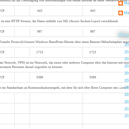
 Protokoll für die Übertragung von Anforderungen von einem Browser an einen Webserver sowie
Ma
TCP
443
443
Ma
ist eine HTTP-Version, die Daten mithilfe von SSL (Secure Sockets Layer) verschlüsselt.
TCP
987
987
Blog
ransfer Protocol) können Windows SharePoint-Dienste über einen Remote-Webarbeitsplatz ange
►
20
►
20
TCP
1723
1723
►
20
rivate Network, VPN) ist ein Netzwerk, das einen oder mehrere Computer über das Internet mit 
►
20
utorisierte Personen darauf zugreifen zu können.
►
20
TCP
3389
3389
►
20
►
20
t ein Standardsatz an Kommunikationsregeln, mit dem Sie sich über Ihren Computer mit einem
►
20
►
20
►
20
▼
20
►