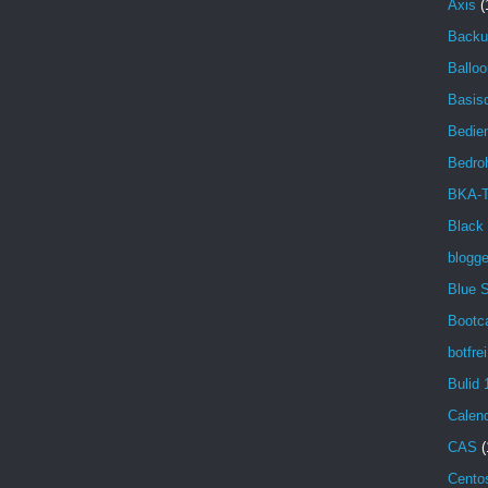
Axis
(
Backu
Balloo
Basisd
Bedien
Bedro
BKA-T
Black
blogg
Blue 
Bootc
botfrei
Bulid 
Calen
CAS
(
Cento