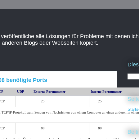
 veröffentliche alle Lösungen für Probleme mit denen ich
n anderen Blogs oder Webseiten kopiert.
Dies
8 benötigte Ports
CP
UDP
Externe Portnummer
Interne Portnummer
Seit
TCP
25
25
Starts
in TCP/IP-Protokoll zum Senden von Nachrichten von einem Computer an einen anderen in einem
TCP
80
80
Beit