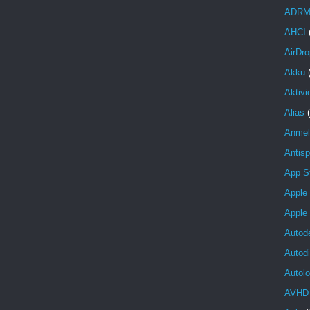
ADR
AHCI
AirDro
Akku
Aktivi
Alias
Anmel
Antis
App S
Apple
Apple
Autod
Autod
Autolo
AVHD