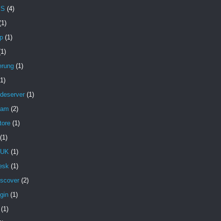
MS
(4)
(1)
p
(1)
(1)
erung
(1)
(1)
deserver
(1)
pam
(2)
tore
(1)
(1)
 UK
(1)
esk
(1)
iscover
(2)
gin
(1)
(1)