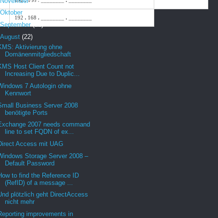
November
(18)
192
.
168
.
________
.
________
Oktober
(7)
192
.
168
.
________
.
________
September
(12)
August
(22)
KMS: Aktivierung ohne
Domänenmitgliedschaft
KMS Host Client Count not
Increasing Due to Duplic...
Windows 7 Autologin ohne
Kennwort
Small Business Server 2008
benötigte Ports
Exchange 2007 needs command
line to set FQDN of ex...
Direct Access mit UAG
Windows Storage Server 2008 –
Default Password
How to find the Reference ID
(RefID) of a message ...
Und plötzlich geht DirectAccess
nicht mehr
Reporting improvements in