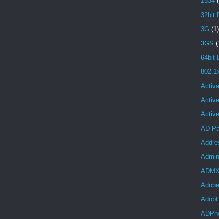
1534
(
32bit 
3G
(1)
3GS
(
64bit 
802.1
Activa
Active
Activ
AD-Pa
Addre
Admini
ADM
Adobe
Adopt
ADPh